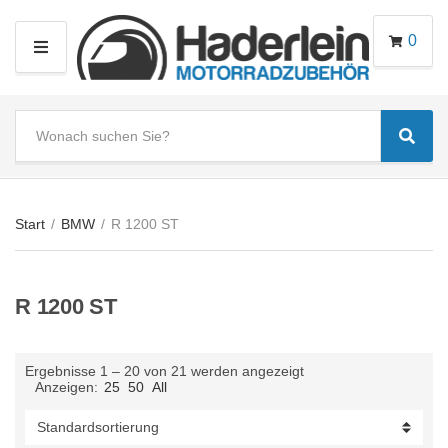
0
M
E
N
S
U
Sear
e
C
a
a
r
t
c
e
Start
/
BMW
/
R 1200 ST
h
g
t
o
e
r
R 1200 ST
x
y
t
n
a
Ergebnisse 1 – 20 von 21 werden angezeigt
m
Anzeigen:
25
50
All
e