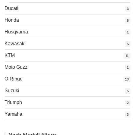
Ducati
3
Honda
8
Husqvarna
1
Kawasaki
5
KTM
11
Moto Guzzi
1
O-Ringe
13
Suzuki
5
Triumph
2
Yamaha
3
Nach Modell filtern