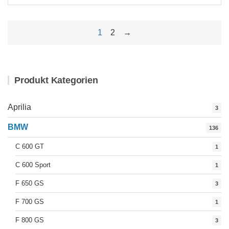
1
2
→
Produkt Kategorien
Aprilia
3
BMW
136
C 600 GT
1
C 600 Sport
1
F 650 GS
3
F 700 GS
1
F 800 GS
3