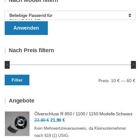
Anwenden
Nach Preis filtern
Min.
Max.
Filter
Preis:
10 €
—
60 €
Preis
Preis
Angebote
Ölverschluss R 850 / 1100 / 1150 Modelle Schwarz
Ursprünglicher
Aktueller
22,90
€
21,90
€
Preis
Preis
Kein Mehrwertsteuerausweis, da Kleinunternehmer
war:
ist:
nach §19 (1) UStG.