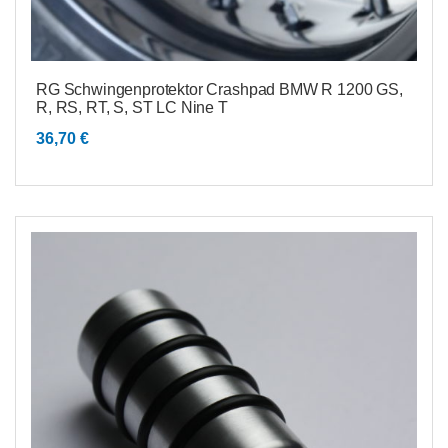
RG Schwingenprotektor Crashpad BMW R 1200 GS,
R, RS, RT, S, ST LC Nine T
36,70
€