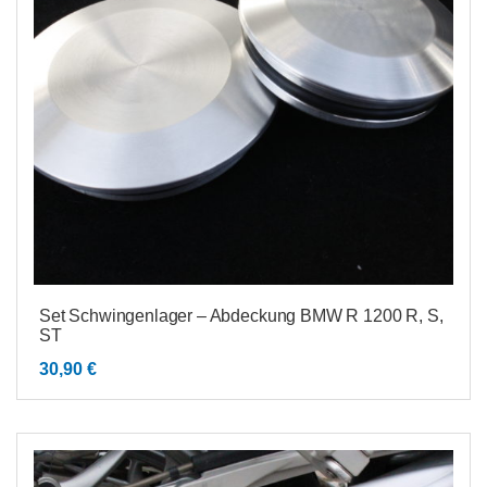
Set Schwingenlager – Abdeckung BMW R 1200 R, S,
ST
30,90
€