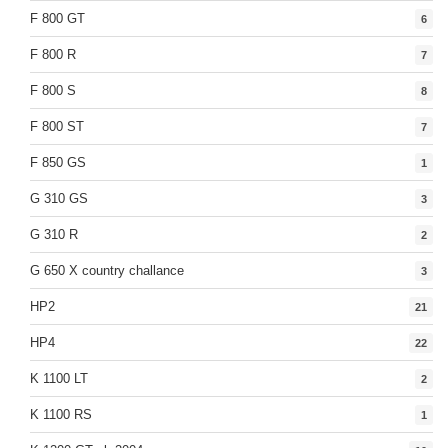
F 800 GT
6
F 800 R
7
F 800 S
8
F 800 ST
7
F 850 GS
1
G 310 GS
3
G 310 R
2
G 650 X country challance
3
HP2
21
HP4
22
K 1100 LT
2
K 1100 RS
1