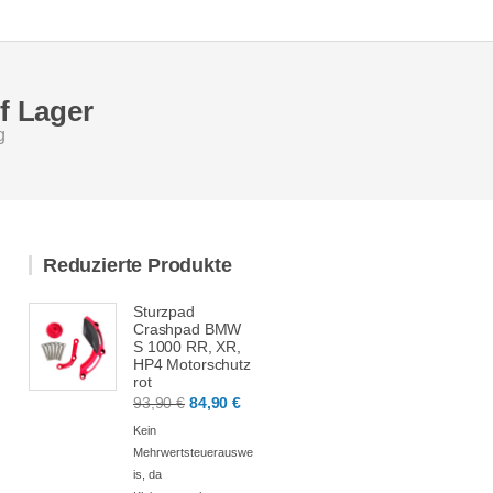
uf Lager
g
Reduzierte Produkte
Sturzpad
Crashpad BMW
S 1000 RR, XR,
HP4 Motorschutz
rot
93,90
€
84,90
€
Kein
Mehrwertsteuerauswe
is, da