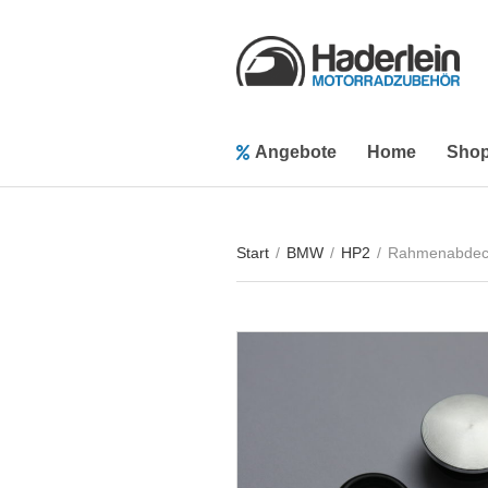
Angebote
Home
Sho
Start
/
BMW
/
HP2
/
Rahmenabdeck