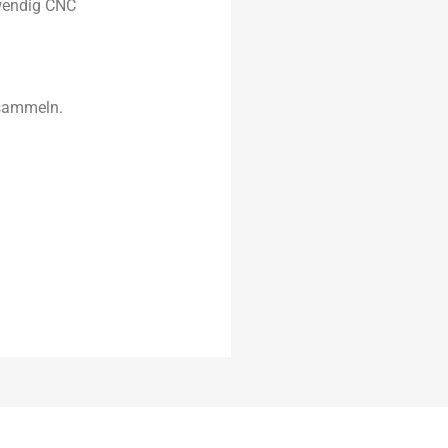
wendig CNC
nsammeln.