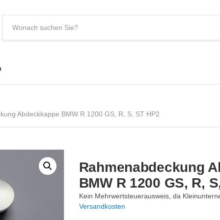
S
e
C
a
a
r
t
c
e
p
h
g
t
o
e
r
ung Abdeckkappe BMW R 1200 GS, R, S, ST HP2
x
y
t
n
a
m
e
Rahmenabdeckung A
BMW R 1200 GS, R, S
Kein Mehrwertsteuerausweis, da Kleinuntern
Versandkosten