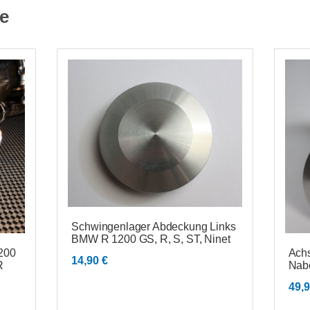
e
Schwingenlager Abdeckung Links
BMW R 1200 GS, R, S, ST, Ninet
200
Ach
14,90
€
R
Nab
49,