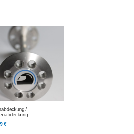
sabdeckung /
enabdeckung
99
€