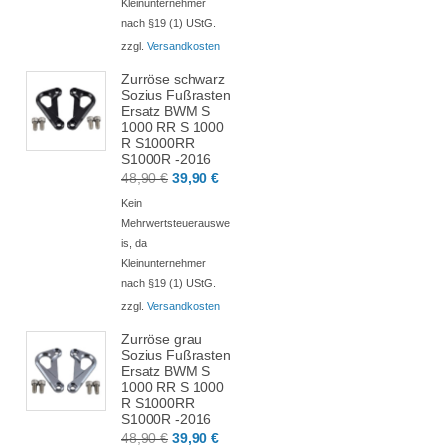
Kleinunternehmer
nach §19 (1) UStG.
zzgl.
Versandkosten
Zurröse schwarz
Sozius Fußrasten
Ersatz BWM S
1000 RR S 1000
R S1000RR
S1000R -2016
48,90
€
39,90
€
Kein
Mehrwertsteuerauswe
is, da
Kleinunternehmer
nach §19 (1) UStG.
zzgl.
Versandkosten
Zurröse grau
Sozius Fußrasten
Ersatz BWM S
1000 RR S 1000
R S1000RR
S1000R -2016
48,90
€
39,90
€