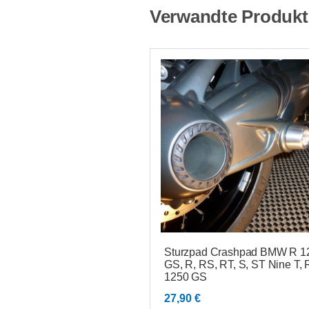
Verwandte Produkt
Sturzpad Crashpad BMW R 1
GS, R, RS, RT, S, ST Nine T, 
1250 GS
27,90
€