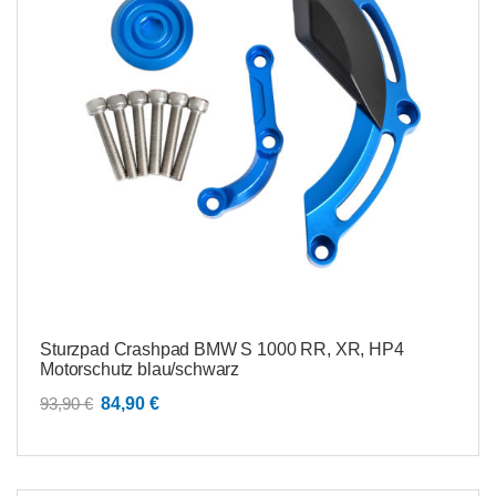
Sturzpad Crashpad BMW S 1000 RR, XR, HP4
Motorschutz blau/schwarz
Ursprünglicher
Aktueller
93,90
€
84,90
€
Preis
Preis
war:
ist:
93,90 €
84,90 €.