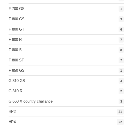
F 700 GS
1
F 800 GS
3
F 800 GT
6
F 800 R
7
F 800 S
8
F 800 ST
7
F 850 GS
1
G 310 GS
3
G 310 R
2
G 650 X country challance
3
HP2
21
HP4
22