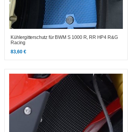
Kühlergitterschutz für BWM S 1000 R, RR HP4 R&G
Racing
83,60
€