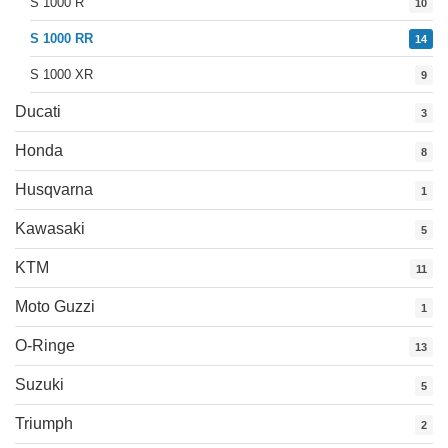
S 1000 R
10
S 1000 RR
14
S 1000 XR
9
Ducati
3
Honda
8
Husqvarna
1
Kawasaki
5
KTM
11
Moto Guzzi
1
O-Ringe
13
Suzuki
5
Triumph
2