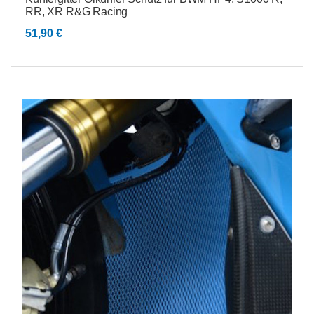
RR, XR R&G Racing
51,90
€