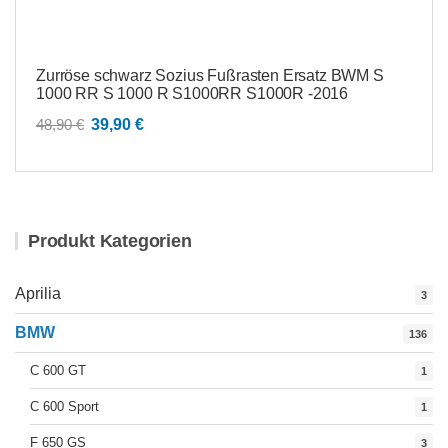
Zurröse schwarz Sozius Fußrasten Ersatz BWM S
1000 RR S 1000 R S1000RR S1000R -2016
Ursprünglicher
Aktueller
48,90
€
39,90
€
Preis
Preis
war:
ist:
48,90 €
39,90 €.
Produkt Kategorien
Aprilia
3
BMW
136
C 600 GT
1
C 600 Sport
1
F 650 GS
3