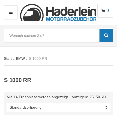
0
M
E
N
S
U
Sear
e
C
a
a
r
t
c
e
Start
/
BMW
/
S 1000 RR
h
g
t
o
e
r
S 1000 RR
x
y
t
n
a
Alle 14 Ergebnisse werden angezeigt
Anzeigen:
25
50
All
m
e