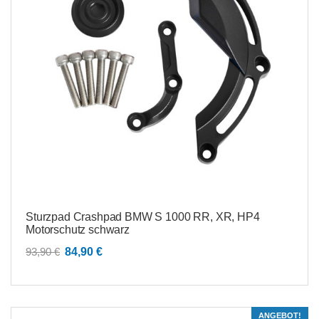
Sturzpad Crashpad BMW S 1000 RR, XR, HP4
Motorschutz schwarz
Ursprünglicher
Aktueller
93,90
€
84,90
€
Preis
Preis
war:
ist:
93,90 €
84,90 €.
ANGEBOT!