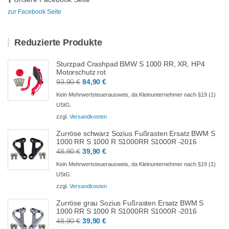
zur Facebook Seite
Reduzierte Produkte
Sturzpad Crashpad BMW S 1000 RR, XR, HP4
Motorschutz rot
Ursprünglicher
Aktueller
93,90
€
84,90
€
Preis
Preis
Kein Mehrwertsteuerausweis, da Kleinunternehmer nach §19 (1)
war:
ist:
UStG.
93,90 €
84,90 €.
zzgl.
Versandkosten
Zurröse schwarz Sozius Fußrasten Ersatz BWM S
1000 RR S 1000 R S1000RR S1000R -2016
Ursprünglicher
Aktueller
48,90
€
39,90
€
Preis
Preis
Kein Mehrwertsteuerausweis, da Kleinunternehmer nach §19 (1)
war:
ist:
UStG.
48,90 €
39,90 €.
zzgl.
Versandkosten
Zurröse grau Sozius Fußrasten Ersatz BWM S
1000 RR S 1000 R S1000RR S1000R -2016
Ursprünglicher
Aktueller
48,90
€
39,90
€