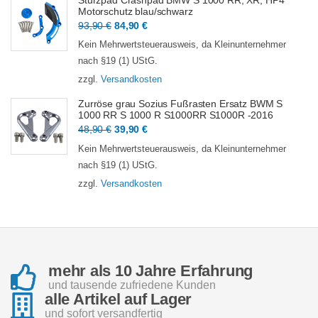
Sturzpad Crashpad BMW S 1000 RR, XR, HP4
Motorschutz blau/schwarz
Ursprünglicher
Aktueller
93,90
€
84,90
€
Preis
Preis
Kein Mehrwertsteuerausweis, da Kleinunternehmer
war:
ist:
nach §19 (1) UStG.
93,90 €
84,90 €.
zzgl.
Versandkosten
Zurröse grau Sozius Fußrasten Ersatz BWM S
1000 RR S 1000 R S1000RR S1000R -2016
Ursprünglicher
Aktueller
48,90
€
39,90
€
Preis
Preis
Kein Mehrwertsteuerausweis, da Kleinunternehmer
war:
ist:
nach §19 (1) UStG.
48,90 €
39,90 €.
zzgl.
Versandkosten
mehr als 10 Jahre Erfahrung
und tausende zufriedene Kunden
alle Artikel auf Lager
und sofort versandfertig