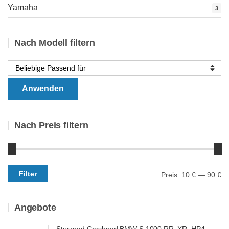
Yamaha
3
Nach Modell filtern
Anwenden
Nach Preis filtern
Min.
Max.
Filter
Preis:
10 €
—
90 €
Preis
Preis
Angebote