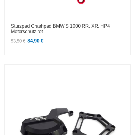
Sturzpad Crashpad BMW S 1000 RR, XR, HP4
Motorschutz rot
Ursprünglicher
Aktueller
93,90
€
84,90
€
Preis
Preis
war:
ist:
93,90 €
84,90 €.