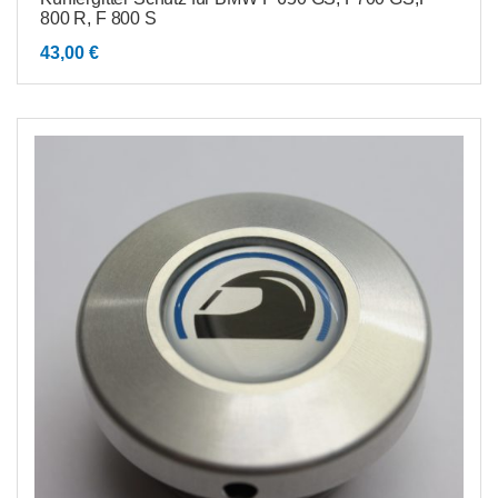
800 R, F 800 S
43,00
€