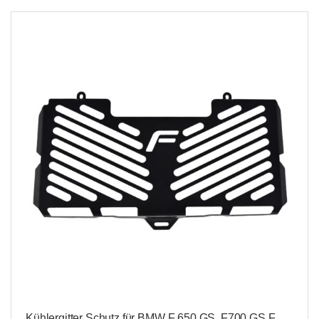
Kühlergitter Schutz für BMW F 650 GS, F700 GS,F