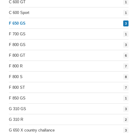
C 600 GT
1
C 600 Sport
1
F 650 GS
3
F 700 GS
1
F 800 GS
3
F 800 GT
6
F 800 R
7
F 800 S
8
F 800 ST
7
F 850 GS
1
G 310 GS
3
G 310 R
2
G 650 X country challance
3