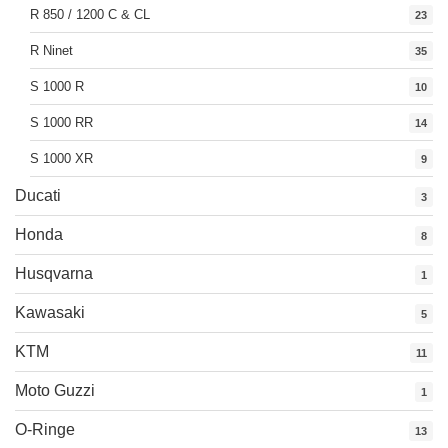
R 850 / 1200 C & CL
23
R Ninet
35
S 1000 R
10
S 1000 RR
14
S 1000 XR
9
Ducati
3
Honda
8
Husqvarna
1
Kawasaki
5
KTM
11
Moto Guzzi
1
O-Ringe
13