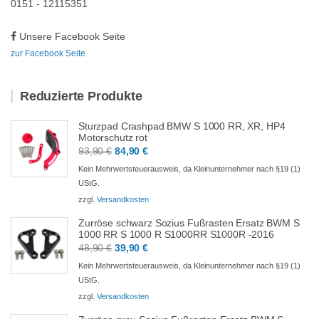
0151 - 12115351
Unsere Facebook Seite
zur Facebook Seite
Reduzierte Produkte
Sturzpad Crashpad BMW S 1000 RR, XR, HP4
Motorschutz rot
Ursprünglicher
Aktueller
93,90
€
84,90
€
Preis
Preis
Kein Mehrwertsteuerausweis, da Kleinunternehmer nach §19 (1)
war:
ist:
UStG.
93,90 €
84,90 €.
zzgl.
Versandkosten
Zurröse schwarz Sozius Fußrasten Ersatz BWM S
1000 RR S 1000 R S1000RR S1000R -2016
Ursprünglicher
Aktueller
48,90
€
39,90
€
Preis
Preis
Kein Mehrwertsteuerausweis, da Kleinunternehmer nach §19 (1)
war:
ist:
UStG.
48,90 €
39,90 €.
zzgl.
Versandkosten