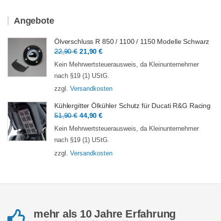
Angebote
Ölverschluss R 850 / 1100 / 1150 Modelle Schwarz
Ursprünglicher
Aktueller
22,90
€
21,90
€
Preis
Preis
Kein Mehrwertsteuerausweis, da Kleinunternehmer
war:
ist:
nach §19 (1) UStG.
22,90 €
21,90 €.
zzgl.
Versandkosten
Kühlergitter Ölkühler Schutz für Ducati R&G Racing
Ursprünglicher
Aktueller
51,90
€
44,90
€
Preis
Preis
Kein Mehrwertsteuerausweis, da Kleinunternehmer
war:
ist:
nach §19 (1) UStG.
51,90 €
44,90 €.
zzgl.
Versandkosten
mehr als 10 Jahre Erfahrung