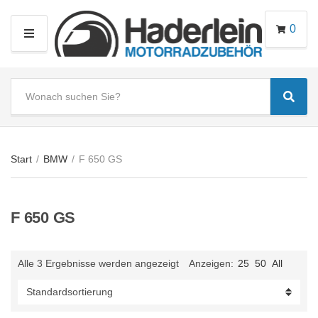
0
M
E
N
S
U
Sear
e
C
a
a
r
t
c
e
Start
/
BMW
/
F 650 GS
h
g
t
o
e
r
F 650 GS
x
y
t
n
a
Alle 3 Ergebnisse werden angezeigt
Anzeigen:
25
50
All
m
e