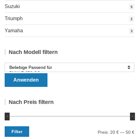
Suzuki
5
Triumph
2
Yamaha
3
Nach Modell filtern
Anwenden
Nach Preis filtern
Min.
Max.
Filter
Preis:
20 €
—
50 €
Preis
Preis