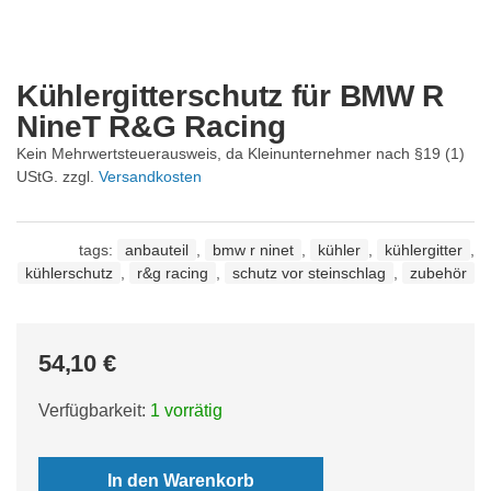
Kühlergitterschutz für BMW R
NineT R&G Racing
Kein Mehrwertsteuerausweis, da Kleinunternehmer nach §19 (1)
UStG.
zzgl.
Versandkosten
tags:
anbauteil
,
bmw r ninet
,
kühler
,
kühlergitter
,
kühlerschutz
,
r&g racing
,
schutz vor steinschlag
,
zubehör
54,10
€
Verfügbarkeit:
1 vorrätig
In den Warenkorb