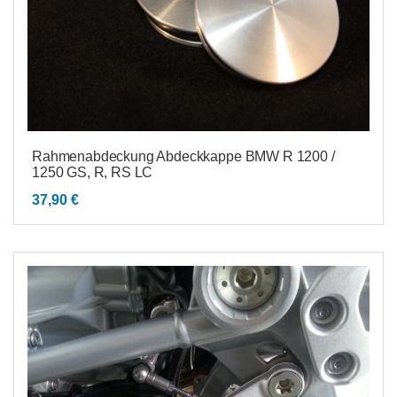
Rahmenabdeckung Abdeckkappe BMW R 1200 /
1250 GS, R, RS LC
37,90
€