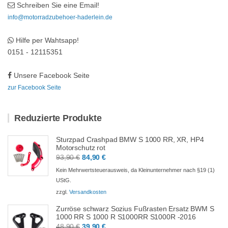
Schreiben Sie eine Email!
info@motorradzubehoer-haderlein.de
Hilfe per Wahtsapp!
0151 - 12115351
Unsere Facebook Seite
zur Facebook Seite
Reduzierte Produkte
Sturzpad Crashpad BMW S 1000 RR, XR, HP4
Motorschutz rot
93,90
€
84,90
€
Kein Mehrwertsteuerausweis, da Kleinunternehmer nach §19 (1)
UStG.
zzgl.
Versandkosten
Zurröse schwarz Sozius Fußrasten Ersatz BWM S
1000 RR S 1000 R S1000RR S1000R -2016
48,90
€
39,90
€