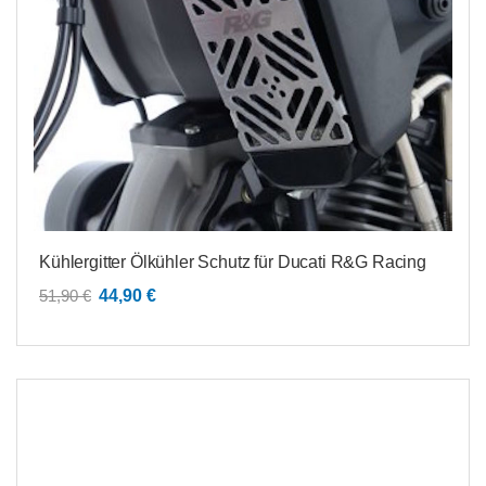
Kühlergitter Ölkühler Schutz für Ducati R&G Racing
Ursprünglicher
Aktueller
51,90
€
44,90
€
Preis
Preis
war:
ist:
51,90 €
44,90 €.