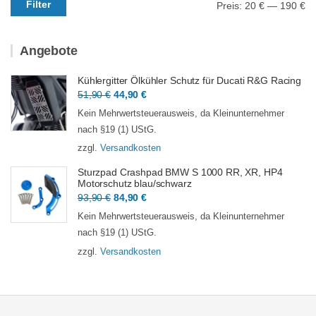
Filter
Preis:
20 €
—
190 €
Preis
Preis
Angebote
Kühlergitter Ölkühler Schutz für Ducati R&G Racing
Ursprünglicher
Aktueller
51,90
€
44,90
€
Preis
Preis
Kein Mehrwertsteuerausweis, da Kleinunternehmer
war:
ist:
nach §19 (1) UStG.
51,90 €
44,90 €.
zzgl.
Versandkosten
Sturzpad Crashpad BMW S 1000 RR, XR, HP4
Motorschutz blau/schwarz
Ursprünglicher
Aktueller
93,90
€
84,90
€
Preis
Preis
Kein Mehrwertsteuerausweis, da Kleinunternehmer
war:
ist:
nach §19 (1) UStG.
93,90 €
84,90 €.
zzgl.
Versandkosten