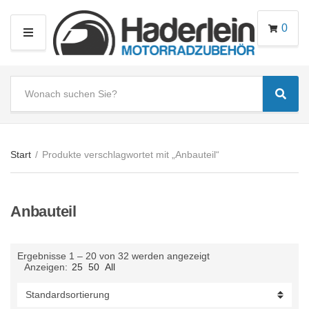
0
M
E
N
S
U
Sear
e
C
a
a
r
t
c
e
Start
/
Produkte verschlagwortet mit „Anbauteil“
h
g
t
o
e
r
Anbauteil
x
y
t
n
a
Ergebnisse 1 – 20 von 32 werden angezeigt
m
Anzeigen:
25
50
All
e