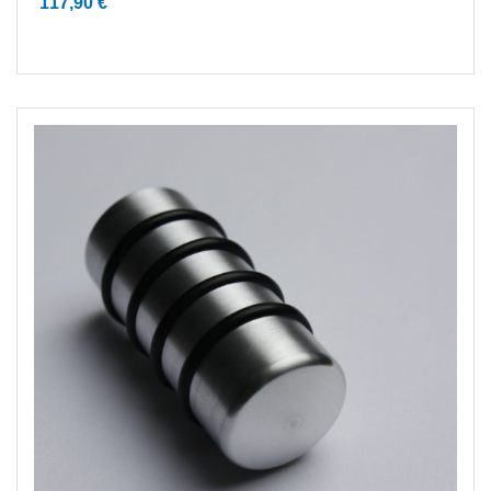
117,90
€