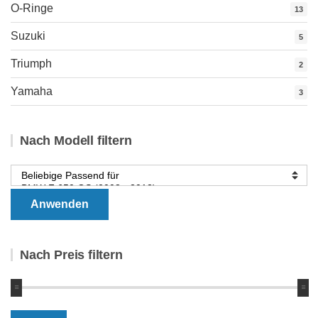
O-Ringe
13
Suzuki
5
Triumph
2
Yamaha
3
Nach Modell filtern
Anwenden
Nach Preis filtern
Min.
Max.