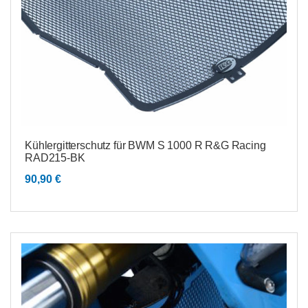
Kühlergitterschutz für BWM S 1000 R R&G Racing
RAD215-BK
90,90
€