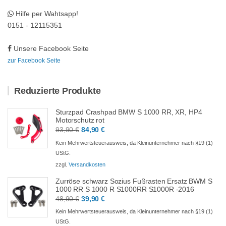
Hilfe per Wahtsapp!
0151 - 12115351
Unsere Facebook Seite
zur Facebook Seite
Reduzierte Produkte
Sturzpad Crashpad BMW S 1000 RR, XR, HP4
Motorschutz rot
Ursprünglicher
Aktueller
93,90
€
84,90
€
Preis
Preis
Kein Mehrwertsteuerausweis, da Kleinunternehmer nach §19 (1)
war:
ist:
UStG.
93,90 €
84,90 €.
zzgl.
Versandkosten
Zurröse schwarz Sozius Fußrasten Ersatz BWM S
1000 RR S 1000 R S1000RR S1000R -2016
Ursprünglicher
Aktueller
48,90
€
39,90
€
Preis
Preis
Kein Mehrwertsteuerausweis, da Kleinunternehmer nach §19 (1)
war:
ist:
UStG.