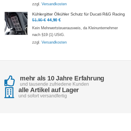
48,90 €
39,90 €.
zzgl.
Versandkosten
Kühlergitter Ölkühler Schutz für Ducati R&G Racing
Ursprünglicher
Aktueller
51,90
€
44,90
€
Preis
Preis
Kein Mehrwertsteuerausweis, da Kleinunternehmer
war:
ist:
nach §19 (1) UStG.
51,90 €
44,90 €.
zzgl.
Versandkosten
mehr als 10 Jahre Erfahrung
und tausende zufriedene Kunden
alle Artikel auf Lager
und sofort versandfertig