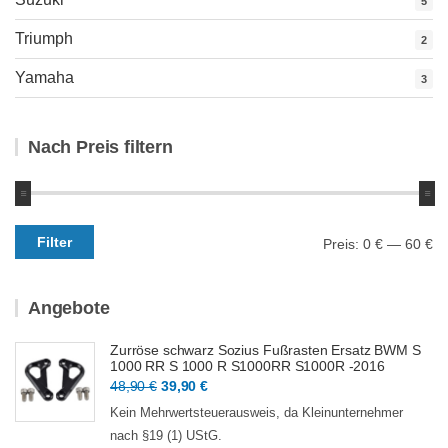
5
Triumph
2
Yamaha
3
Nach Preis filtern
Min.
Max.
Filter
Preis:
0 €
—
60 €
Preis
Preis
Angebote
Zurröse schwarz Sozius Fußrasten Ersatz BWM S
1000 RR S 1000 R S1000RR S1000R -2016
Ursprünglicher
Aktueller
48,90
€
39,90
€
Preis
Preis
Kein Mehrwertsteuerausweis, da Kleinunternehmer
war:
ist:
nach §19 (1) UStG.