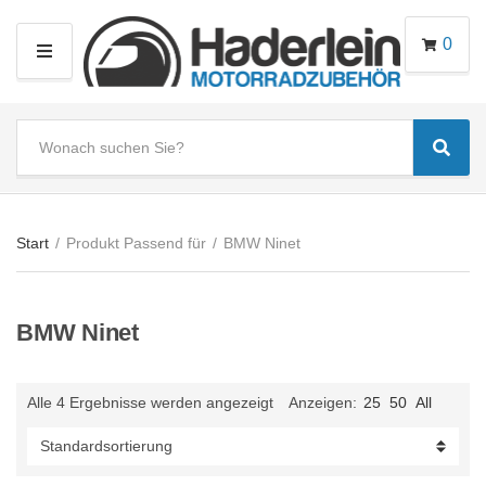
0
M
E
N
S
U
Sear
e
C
a
a
r
t
c
e
Start
/
Produkt Passend für
/
BMW Ninet
h
g
t
o
e
r
BMW Ninet
x
y
t
n
a
Alle 4 Ergebnisse werden angezeigt
Anzeigen:
25
50
All
m
e