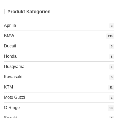
Produkt Kategorien
Aprilia
3
BMW
136
Ducati
3
Honda
8
Husqvarna
1
Kawasaki
5
KTM
11
Moto Guzzi
1
O-Ringe
13
Suzuki