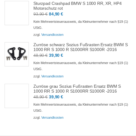
Sturzpad Crashpad BMW S 1000 RR, XR, HP4
Motorschutz rot
Ursprünglicher
Aktueller
93,90
€
84,90
€
Preis
Preis
Kein Mehrwertsteuerausweis, da Kleinunternehmer nach §19 (1)
war:
ist:
UStG.
93,90 €
84,90 €.
zzgl.
Versandkosten
Zurröse schwarz Sozius Fußrasten Ersatz BWM S
1000 RR S 1000 R S1000RR S1000R -2016
Ursprünglicher
Aktueller
48,90
€
39,90
€
Preis
Preis
Kein Mehrwertsteuerausweis, da Kleinunternehmer nach §19 (1)
war:
ist:
UStG.
48,90 €
39,90 €.
zzgl.
Versandkosten
Zurröse grau Sozius Fußrasten Ersatz BWM S
1000 RR S 1000 R S1000RR S1000R -2016
Ursprünglicher
Aktueller
48,90
€
39,90
€
Preis
Preis
Kein Mehrwertsteuerausweis, da Kleinunternehmer nach §19 (1)
war:
ist:
UStG.
48,90 €
39,90 €.
zzgl.
Versandkosten