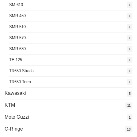
SM 610
1
SMR 450
1
SMR 510
1
SMR 570
1
SMR 630
1
TE 125
1
TR650 Strada
1
TR650 Terra
1
Kawasaki
5
KTM
11
Moto Guzzi
1
O-Ringe
13