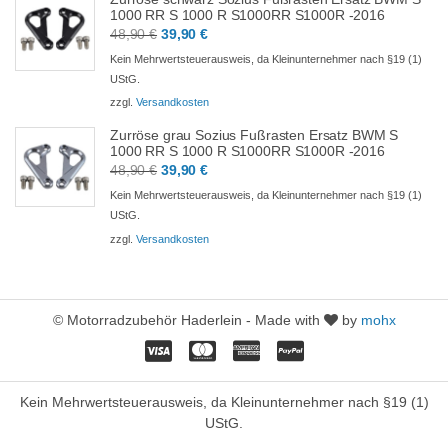
1000 RR S 1000 R S1000RR S1000R -2016
Ursprünglicher
Aktueller
48,90
€
39,90
€
Preis
Preis
Kein Mehrwertsteuerausweis, da Kleinunternehmer nach §19 (1)
war:
ist:
UStG.
48,90 €
39,90 €.
zzgl.
Versandkosten
Zurröse grau Sozius Fußrasten Ersatz BWM S
1000 RR S 1000 R S1000RR S1000R -2016
Ursprünglicher
Aktueller
48,90
€
39,90
€
Preis
Preis
Kein Mehrwertsteuerausweis, da Kleinunternehmer nach §19 (1)
war:
ist:
UStG.
48,90 €
39,90 €.
zzgl.
Versandkosten
© Motorradzubehör Haderlein - Made with
by
mohx
Kein Mehrwertsteuerausweis, da Kleinunternehmer nach §19 (1)
UStG.