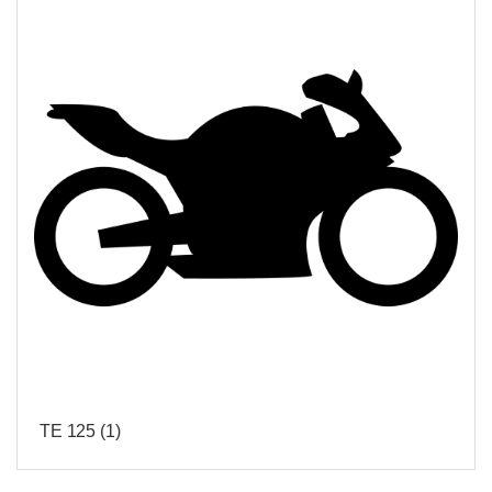
TE 125
(1)