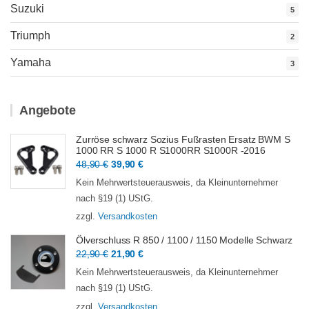
Suzuki
5
Triumph
2
Yamaha
3
Angebote
Zurröse schwarz Sozius Fußrasten Ersatz BWM S
1000 RR S 1000 R S1000RR S1000R -2016
Ursprünglicher
Aktueller
48,90
€
39,90
€
Preis
Preis
Kein Mehrwertsteuerausweis, da Kleinunternehmer
war:
ist:
nach §19 (1) UStG.
48,90 €
39,90 €.
zzgl.
Versandkosten
Ölverschluss R 850 / 1100 / 1150 Modelle Schwarz
Ursprünglicher
Aktueller
22,90
€
21,90
€
Preis
Preis
Kein Mehrwertsteuerausweis, da Kleinunternehmer
war:
ist:
nach §19 (1) UStG.
22,90 €
21,90 €.
zzgl.
Versandkosten