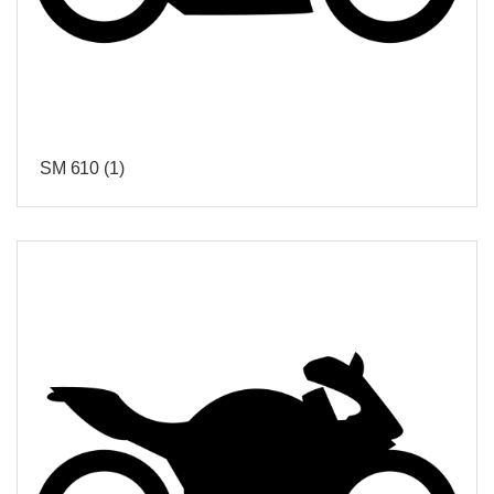
SM 610
(1)