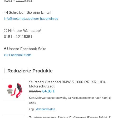
0151 - 12115351
Schreiben Sie eine Email!
info@motorradzubehoer-haderlein.de
Hilfe per Wahtsapp!
0151 - 12115351
Unsere Facebook Seite
zur Facebook Seite
Reduzierte Produkte
Sturzpad Crashpad BMW S 1000 RR, XR, HP4
Motorschutz rot
Ursprünglicher
Aktueller
93,90
€
84,90
€
Preis
Preis
Kein Mehrwertsteuerausweis, da Kleinunternehmer nach §19 (1)
war:
ist:
UStG.
93,90 €
84,90 €.
zzgl.
Versandkosten
Zurröse schwarz Sozius Fußrasten Ersatz BWM S