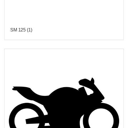
SM 125
(1)