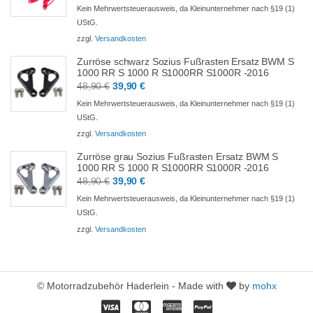
Preis
Preis
Kein Mehrwertsteuerausweis, da Kleinunternehmer nach §19 (1)
war:
ist:
UStG.
93,90 €
84,90 €.
zzgl.
Versandkosten
Zurröse schwarz Sozius Fußrasten Ersatz BWM S
1000 RR S 1000 R S1000RR S1000R -2016
Ursprünglicher
Aktueller
48,90
€
39,90
€
Preis
Preis
Kein Mehrwertsteuerausweis, da Kleinunternehmer nach §19 (1)
war:
ist:
UStG.
48,90 €
39,90 €.
zzgl.
Versandkosten
Zurröse grau Sozius Fußrasten Ersatz BWM S
1000 RR S 1000 R S1000RR S1000R -2016
Ursprünglicher
Aktueller
48,90
€
39,90
€
Preis
Preis
Kein Mehrwertsteuerausweis, da Kleinunternehmer nach §19 (1)
war:
ist:
UStG.
48,90 €
39,90 €.
zzgl.
Versandkosten
© Motorradzubehör Haderlein - Made with
by
mohx