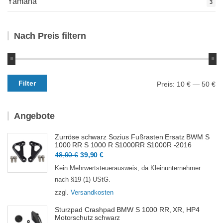
Yamaha
3
Nach Preis filtern
Min.
Max.
Filter
Preis:
10 €
—
50 €
Preis
Preis
Angebote
Zurröse schwarz Sozius Fußrasten Ersatz BWM S
1000 RR S 1000 R S1000RR S1000R -2016
Ursprünglicher
Aktueller
48,90
€
39,90
€
Preis
Preis
Kein Mehrwertsteuerausweis, da Kleinunternehmer
war:
ist:
nach §19 (1) UStG.
48,90 €
39,90 €.
zzgl.
Versandkosten
Sturzpad Crashpad BMW S 1000 RR, XR, HP4
Motorschutz schwarz