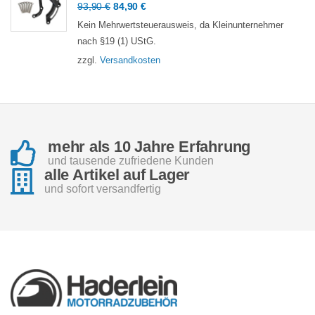
Ursprünglicher
Aktueller
93,90
€
84,90
€
Preis
Preis
Kein Mehrwertsteuerausweis, da Kleinunternehmer
war:
ist:
nach §19 (1) UStG.
93,90 €
84,90 €.
zzgl.
Versandkosten
mehr als 10 Jahre Erfahrung
und tausende zufriedene Kunden
alle Artikel auf Lager
und sofort versandfertig