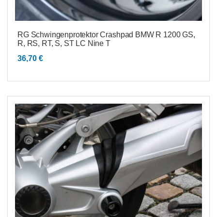
RG Schwingenprotektor Crashpad BMW R 1200 GS,
R, RS, RT, S, ST LC Nine T
36,70
€