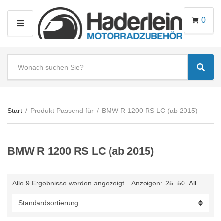
0
M
E
N
S
U
Sear
e
C
a
a
r
t
c
e
Start
/
Produkt Passend für
/
BMW R 1200 RS LC (ab 2015)
h
g
t
o
e
r
BMW R 1200 RS LC (ab 2015)
x
y
t
n
a
Alle 9 Ergebnisse werden angezeigt
Anzeigen:
25
50
All
m
e