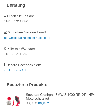
Beratung
Rufen Sie uns an!
0151 - 12115351
Schreiben Sie eine Email!
info@motorradzubehoer-haderlein.de
Hilfe per Wahtsapp!
0151 - 12115351
Unsere Facebook Seite
zur Facebook Seite
Reduzierte Produkte
Sturzpad Crashpad BMW S 1000 RR, XR, HP4
Motorschutz rot
Ursprünglicher
Aktueller
93,90
€
84,90
€