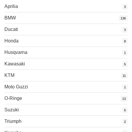
Aprilia
3
BMW
136
Ducati
3
Honda
8
Husqvarna
1
Kawasaki
5
KTM
11
Moto Guzzi
1
O-Ringe
13
Suzuki
5
Triumph
2