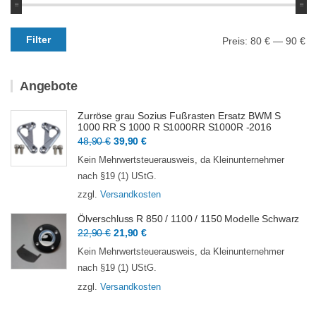
Min.
Max.
Filter
Preis:
80 €
—
90 €
Preis
Preis
Angebote
Zurröse grau Sozius Fußrasten Ersatz BWM S
1000 RR S 1000 R S1000RR S1000R -2016
Ursprünglicher
Aktueller
48,90
€
39,90
€
Preis
Preis
Kein Mehrwertsteuerausweis, da Kleinunternehmer
war:
ist:
nach §19 (1) UStG.
48,90 €
39,90 €.
zzgl.
Versandkosten
Ölverschluss R 850 / 1100 / 1150 Modelle Schwarz
Ursprünglicher
Aktueller
22,90
€
21,90
€
Preis
Preis
Kein Mehrwertsteuerausweis, da Kleinunternehmer
war:
ist:
nach §19 (1) UStG.
22,90 €
21,90 €.
zzgl.
Versandkosten