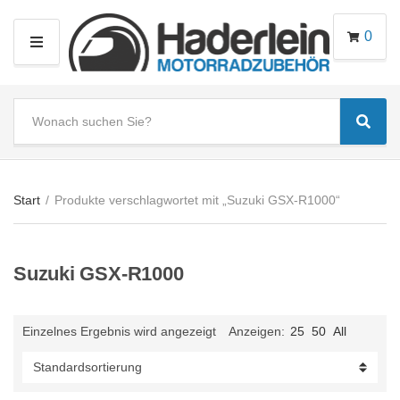
0
M
E
N
S
U
Sear
e
C
a
a
r
t
c
e
Start
/
Produkte verschlagwortet mit „Suzuki GSX-R1000“
h
g
t
o
e
r
Suzuki GSX-R1000
x
y
t
n
a
Einzelnes Ergebnis wird angezeigt
Anzeigen:
25
50
All
m
e