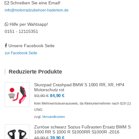
Schreiben Sie eine Email!
info@motorradzubehoer-haderlein.de
Hilfe per Wahtsapp!
0151 - 12115351
Unsere Facebook Seite
zur Facebook Seite
Reduzierte Produkte
Sturzpad Crashpad BMW S 1000 RR, XR, HP4
Motorschutz rot
Ursprünglicher
Aktueller
93,90
€
84,90
€
Preis
Preis
Kein Mehrwertsteuerausweis, da Kleinunternehmer nach §19 (1)
war:
ist:
UStG.
93,90 €
84,90 €.
zzgl.
Versandkosten
Zurröse schwarz Sozius Fußrasten Ersatz BWM S
1000 RR S 1000 R S1000RR S1000R -2016
Ursprünglicher
Aktueller
48,90
€
39,90
€