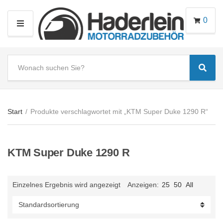
0
M
E
N
S
U
Sear
e
C
a
a
r
t
c
e
Start
/
Produkte verschlagwortet mit „KTM Super Duke 1290 R“
h
g
t
o
e
r
KTM Super Duke 1290 R
x
y
t
n
a
Einzelnes Ergebnis wird angezeigt
Anzeigen:
25
50
All
m
e