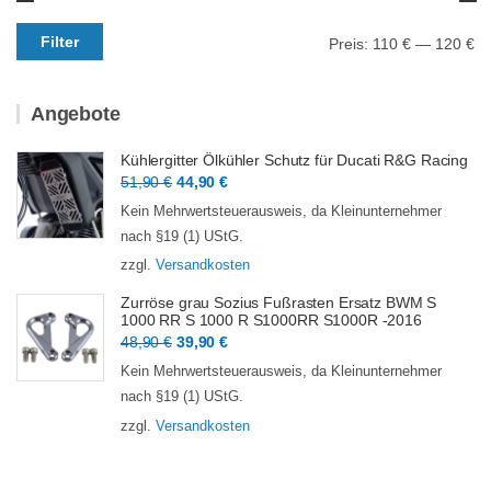
Min.
Max.
Filter
Preis:
110 €
—
120 €
Preis
Preis
Angebote
Kühlergitter Ölkühler Schutz für Ducati R&G Racing
Ursprünglicher
Aktueller
51,90
€
44,90
€
Preis
Preis
Kein Mehrwertsteuerausweis, da Kleinunternehmer
war:
ist:
nach §19 (1) UStG.
51,90 €
44,90 €.
zzgl.
Versandkosten
Zurröse grau Sozius Fußrasten Ersatz BWM S
1000 RR S 1000 R S1000RR S1000R -2016
Ursprünglicher
Aktueller
48,90
€
39,90
€
Preis
Preis
Kein Mehrwertsteuerausweis, da Kleinunternehmer
war:
ist:
nach §19 (1) UStG.
48,90 €
39,90 €.
zzgl.
Versandkosten