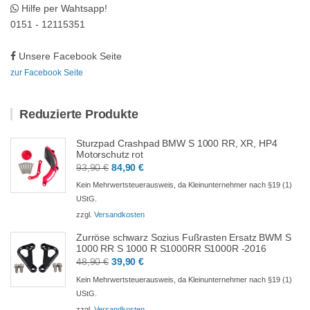
Hilfe per Wahtsapp!
0151 - 12115351
Unsere Facebook Seite
zur Facebook Seite
Reduzierte Produkte
Sturzpad Crashpad BMW S 1000 RR, XR, HP4
Motorschutz rot
Ursprünglicher
Aktueller
93,90
€
84,90
€
Preis
Preis
Kein Mehrwertsteuerausweis, da Kleinunternehmer nach §19 (1)
war:
ist:
UStG.
93,90 €
84,90 €.
zzgl.
Versandkosten
Zurröse schwarz Sozius Fußrasten Ersatz BWM S
1000 RR S 1000 R S1000RR S1000R -2016
Ursprünglicher
Aktueller
48,90
€
39,90
€
Preis
Preis
Kein Mehrwertsteuerausweis, da Kleinunternehmer nach §19 (1)
war:
ist:
UStG.
48,90 €
39,90 €.
zzgl.
Versandkosten