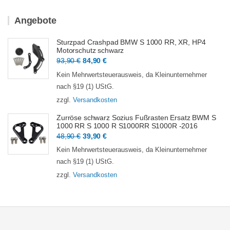
Angebote
Sturzpad Crashpad BMW S 1000 RR, XR, HP4
Motorschutz schwarz
Ursprünglicher
Aktueller
93,90
€
84,90
€
Preis
Preis
Kein Mehrwertsteuerausweis, da Kleinunternehmer
war:
ist:
nach §19 (1) UStG.
93,90 €
84,90 €.
zzgl.
Versandkosten
Zurröse schwarz Sozius Fußrasten Ersatz BWM S
1000 RR S 1000 R S1000RR S1000R -2016
Ursprünglicher
Aktueller
48,90
€
39,90
€
Preis
Preis
Kein Mehrwertsteuerausweis, da Kleinunternehmer
war:
ist:
nach §19 (1) UStG.
48,90 €
39,90 €.
zzgl.
Versandkosten