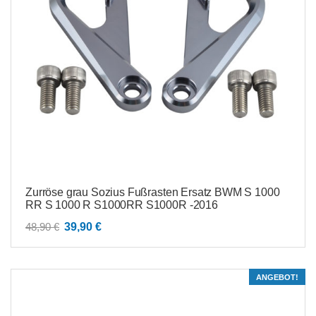
Zurröse grau Sozius Fußrasten Ersatz BWM S 1000
RR S 1000 R S1000RR S1000R -2016
Ursprünglicher
Aktueller
48,90
€
39,90
€
Preis
Preis
war:
ist:
48,90 €
39,90 €.
ANGEBOT!