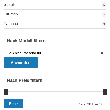
Suzuki
5
Triumph
2
Yamaha
3
Nach Modell filtern
Anwenden
Nach Preis filtern
Min.
Max.
Filter
Preis:
30 €
—
90 €
Preis
Preis