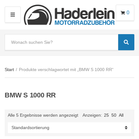
0
M
E
N
S
U
Sear
e
C
a
a
r
t
c
e
Start
/
Produkte verschlagwortet mit „BMW S 1000 RR“
h
g
t
o
e
r
BMW S 1000 RR
x
y
t
n
a
Alle 5 Ergebnisse werden angezeigt
Anzeigen:
25
50
All
m
e