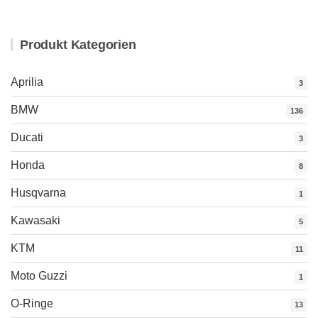
war:
ist:
48,90 €
39,90 €.
Produkt Kategorien
Aprilia
3
BMW
136
Ducati
3
Honda
8
Husqvarna
1
Kawasaki
5
KTM
11
Moto Guzzi
1
O-Ringe
13