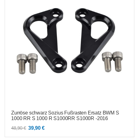
Zurröse schwarz Sozius Fußrasten Ersatz BWM S
1000 RR S 1000 R S1000RR S1000R -2016
Ursprünglicher
Aktueller
48,90
€
39,90
€
Preis
Preis