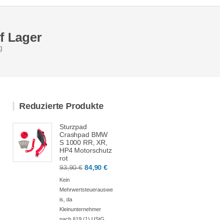
uf Lager
g
Reduzierte Produkte
Sturzpad
Crashpad BMW
S 1000 RR, XR,
HP4 Motorschutz
rot
Ursprünglicher
Aktueller
93,90
€
84,90
€
Preis
Preis
Kein
war:
ist:
Mehrwertsteuerauswe
is, da
93,90 €
84,90 €.
Kleinunternehmer
nach §19 (1) UStG.