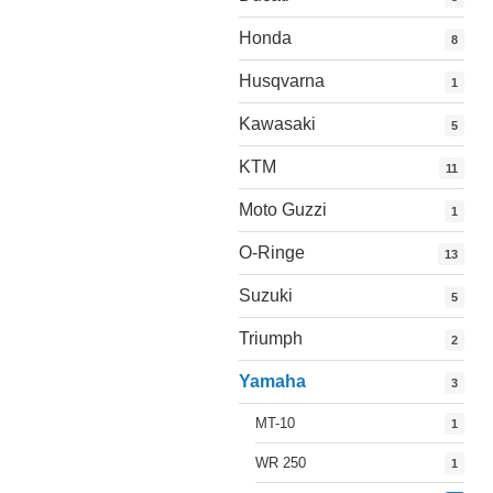
Honda
8
Husqvarna
1
Kawasaki
5
KTM
11
Moto Guzzi
1
O-Ringe
13
Suzuki
5
Triumph
2
Yamaha
3
MT-10
1
WR 250
1