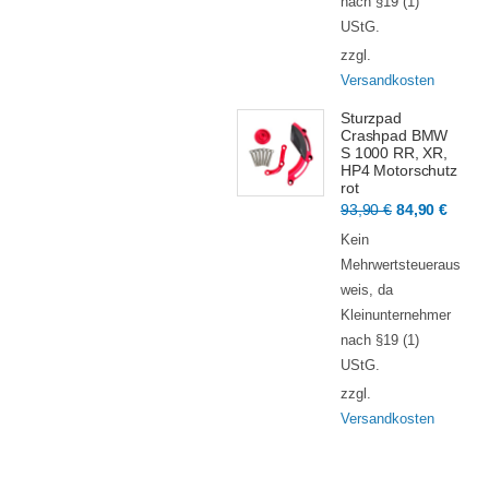
nach §19 (1)
UStG.
zzgl.
Versandkosten
Sturzpad
Crashpad BMW
S 1000 RR, XR,
HP4 Motorschutz
rot
Ursprünglic
Aktue
93,90
€
84,90
€
Preis
Preis
Kein
war:
ist:
Mehrwertsteueraus
93,90 €
84,90
weis, da
Kleinunternehmer
nach §19 (1)
UStG.
zzgl.
Versandkosten