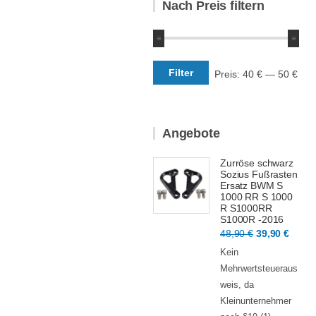
Nach Preis filtern
Min.
Max.
Filter
Preis:
40 €
—
50 €
Preis
Preis
Angebote
Zurröse schwarz
Sozius Fußrasten
Ersatz BWM S
1000 RR S 1000
R S1000RR
S1000R -2016
Ursprünglic
Aktue
48,90
€
39,90
€
Preis
Preis
Kein
war:
ist:
Mehrwertsteueraus
48,90 €
39,90
weis, da
Kleinunternehmer