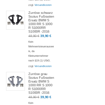
zzgl.
Versandkosten
Zurröse schwarz
Sozius Fußrasten
Ersatz BWM S
1000 RR S 1000
R S1000RR
S1000R -2016
Ursprünglicher
Aktueller
48,90
€
39,90
€
Preis
Preis
Kein
war:
ist:
Mehrwertsteuerauswe
is, da
48,90 €
39,90 €.
Kleinunternehmer
nach §19 (1) UStG.
zzgl.
Versandkosten
Zurröse grau
Sozius Fußrasten
Ersatz BWM S
1000 RR S 1000
R S1000RR
S1000R -2016
Ursprünglicher
Aktueller
48,90
€
39,90
€
Preis
Preis
Kein