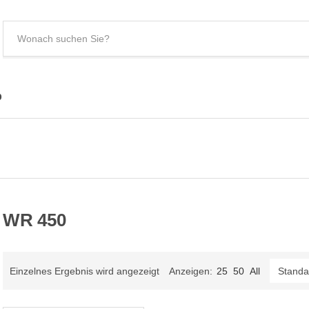
S
e
C
a
a
r
t
c
e
p
h
g
t
o
e
r
x
y
t
n
a
m
WR 450
e
Einzelnes Ergebnis wird angezeigt
Anzeigen:
25
50
All