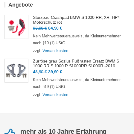
Angebote
Sturzpad Crashpad BMW S 1000 RR, XR, HP4
Motorschutz rot
Ursprünglicher
Aktueller
93,90
€
84,90
€
Preis
Preis
Kein Mehrwertsteuerausweis, da Kleinunternehmer
war:
ist:
nach §19 (1) UStG.
93,90 €
84,90 €.
zzgl.
Versandkosten
Zurröse grau Sozius Fußrasten Ersatz BWM S
1000 RR S 1000 R S1000RR S1000R -2016
Ursprünglicher
Aktueller
48,90
€
39,90
€
Preis
Preis
Kein Mehrwertsteuerausweis, da Kleinunternehmer
war:
ist:
nach §19 (1) UStG.
48,90 €
39,90 €.
zzgl.
Versandkosten
mehr als 10 Jahre Erfahrung