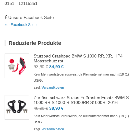
0151 - 12115351
Unsere Facebook Seite
zur Facebook Seite
Reduzierte Produkte
Sturzpad Crashpad BMW S 1000 RR, XR, HP4
Motorschutz rot
Ursprünglicher
Aktueller
93,90
€
84,90
€
Preis
Preis
Kein Mehrwertsteuerausweis, da Kleinunternehmer nach §19 (1)
war:
ist:
UStG.
93,90 €
84,90 €.
zzgl.
Versandkosten
Zurröse schwarz Sozius Fußrasten Ersatz BWM S
1000 RR S 1000 R S1000RR S1000R -2016
Ursprünglicher
Aktueller
48,90
€
39,90
€
Preis
Preis
Kein Mehrwertsteuerausweis, da Kleinunternehmer nach §19 (1)
war:
ist:
UStG.
48,90 €
39,90 €.
zzgl.
Versandkosten