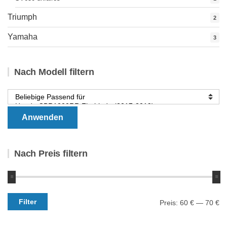
Triumph
2
Yamaha
3
Nach Modell filtern
Anwenden
Nach Preis filtern
Min.
Max.
Filter
Preis:
60 €
—
70 €
Preis
Preis