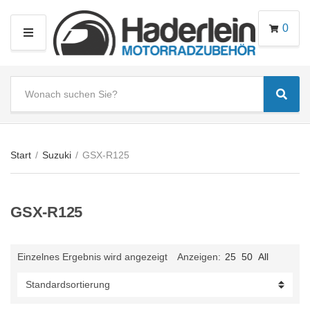
0
M
E
N
S
U
Sear
e
C
a
a
r
t
c
e
Start
/
Suzuki
/
GSX-R125
h
g
t
o
e
r
GSX-R125
x
y
t
n
a
Einzelnes Ergebnis wird angezeigt
Anzeigen:
25
50
All
m
e