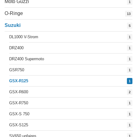
Moto Guzzi
1
O-Ringe
13
Suzuki
5
DL1000 V-Strom
1
DRZ400
1
DRZ400 Supermoto
1
GSR750
1
GSX-R125
1
GSX-R600
2
GSX-R750
1
GSX-S 750
1
GSX-S125
1
SV650 unfaires
1