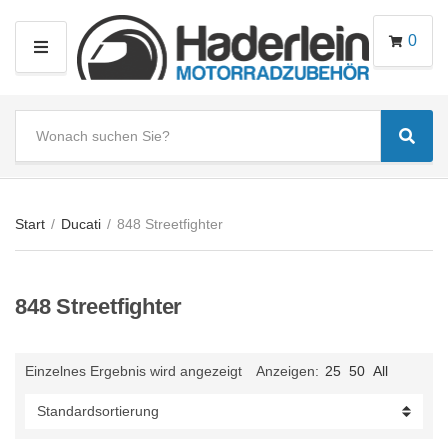
0
M
E
N
S
U
Sear
e
C
a
a
r
t
c
e
Start
/
Ducati
/
848 Streetfighter
h
g
t
o
e
r
848 Streetfighter
x
y
t
n
a
Einzelnes Ergebnis wird angezeigt
Anzeigen:
25
50
All
m
e