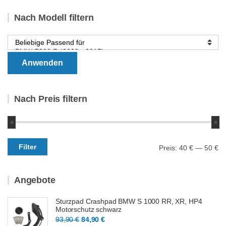
Nach Modell filtern
Anwenden
Nach Preis filtern
Min.
Max.
Filter
Preis:
40 €
—
50 €
Preis
Preis
Angebote
Sturzpad Crashpad BMW S 1000 RR, XR, HP4
Motorschutz schwarz
Ursprünglicher
Aktueller
93,90
€
84,90
€