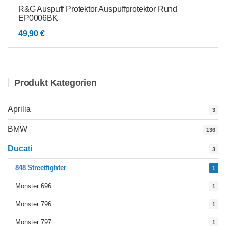
R&G Auspuff Protektor Auspuffprotektor Rund
EP0006BK
49,90
€
Produkt Kategorien
Aprilia
3
BMW
136
Ducati
3
848 Streetfighter
1
Monster 696
1
Monster 796
1
Monster 797
1