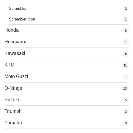
Scrambler
2
Scrambler Icon
1
Honda
8
Husqvarna
1
Kawasaki
5
KTM
11
Moto Guzzi
1
O-Ringe
13
Suzuki
5
Triumph
2
Yamaha
3