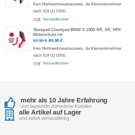
Preis
Preis
Kein Mehrwertsteuerausweis, da Kleinunternehmer
war:
ist:
nach §19 (1) UStG.
93,90 €
84,90 €.
zzgl.
Versandkosten
Sturzpad Crashpad BMW S 1000 RR, XR, HP4
Motorschutz rot
Ursprünglicher
Aktueller
93,90
€
84,90
€
Preis
Preis
Kein Mehrwertsteuerausweis, da Kleinunternehmer
war:
ist:
nach §19 (1) UStG.
93,90 €
84,90 €.
zzgl.
Versandkosten
mehr als 10 Jahre Erfahrung
und tausende zufriedene Kunden
alle Artikel auf Lager
und sofort versandfertig