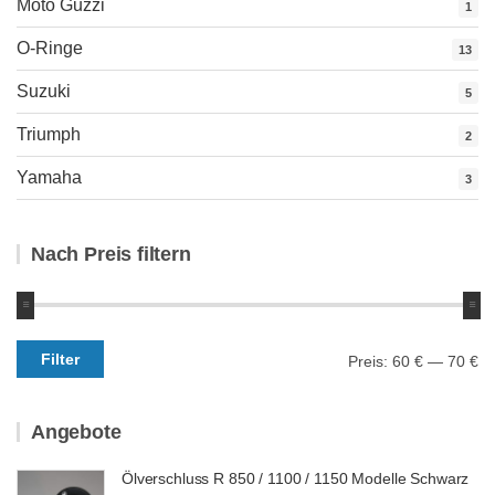
Moto Guzzi
1
O-Ringe
13
Suzuki
5
Triumph
2
Yamaha
3
Nach Preis filtern
Min.
Max.
Filter
Preis:
60 €
—
70 €
Preis
Preis
Angebote
Ölverschluss R 850 / 1100 / 1150 Modelle Schwarz