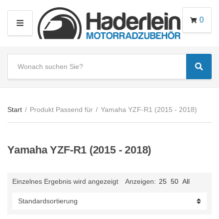
0
M
E
N
S
U
Sear
e
C
a
a
r
t
c
e
Start
/
Produkt Passend für
/
Yamaha YZF-R1 (2015 - 2018)
h
g
t
o
e
r
Yamaha YZF-R1 (2015 - 2018)
x
y
t
n
a
Einzelnes Ergebnis wird angezeigt
Anzeigen:
25
50
All
m
e