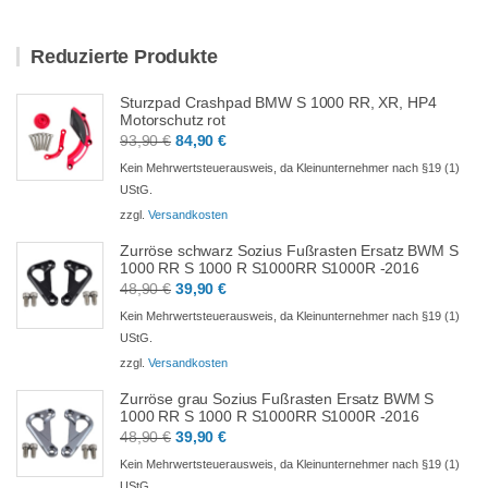
Reduzierte Produkte
Sturzpad Crashpad BMW S 1000 RR, XR, HP4
Motorschutz rot
Ursprünglicher
Aktueller
93,90
€
84,90
€
Preis
Preis
Kein Mehrwertsteuerausweis, da Kleinunternehmer nach §19 (1)
war:
ist:
UStG.
93,90 €
84,90 €.
zzgl.
Versandkosten
Zurröse schwarz Sozius Fußrasten Ersatz BWM S
1000 RR S 1000 R S1000RR S1000R -2016
Ursprünglicher
Aktueller
48,90
€
39,90
€
Preis
Preis
Kein Mehrwertsteuerausweis, da Kleinunternehmer nach §19 (1)
war:
ist:
UStG.
48,90 €
39,90 €.
zzgl.
Versandkosten
Zurröse grau Sozius Fußrasten Ersatz BWM S
1000 RR S 1000 R S1000RR S1000R -2016
Ursprünglicher
Aktueller
48,90
€
39,90
€
Preis
Preis
Kein Mehrwertsteuerausweis, da Kleinunternehmer nach §19 (1)
war:
ist:
UStG.