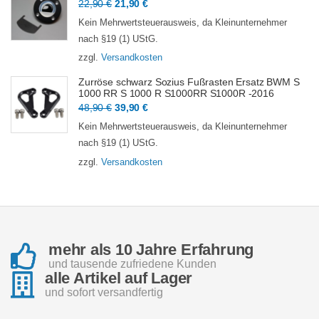
Ursprünglicher
Aktueller
22,90
€
21,90
€
Preis
Preis
Kein Mehrwertsteuerausweis, da Kleinunternehmer
war:
ist:
nach §19 (1) UStG.
22,90 €
21,90 €.
zzgl.
Versandkosten
Zurröse schwarz Sozius Fußrasten Ersatz BWM S
1000 RR S 1000 R S1000RR S1000R -2016
Ursprünglicher
Aktueller
48,90
€
39,90
€
Preis
Preis
Kein Mehrwertsteuerausweis, da Kleinunternehmer
war:
ist:
nach §19 (1) UStG.
48,90 €
39,90 €.
zzgl.
Versandkosten
mehr als 10 Jahre Erfahrung
und tausende zufriedene Kunden
alle Artikel auf Lager
und sofort versandfertig