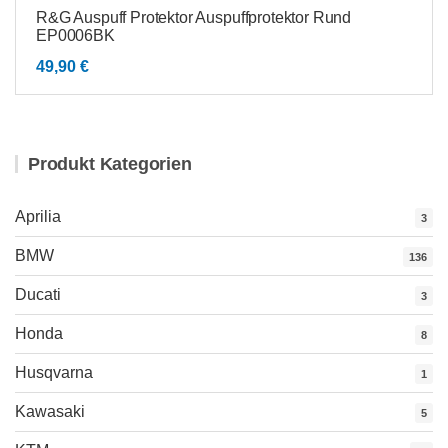
R&G Auspuff Protektor Auspuffprotektor Rund
EP0006BK
49,90
€
Produkt Kategorien
Aprilia
3
BMW
136
Ducati
3
Honda
8
Husqvarna
1
Kawasaki
5