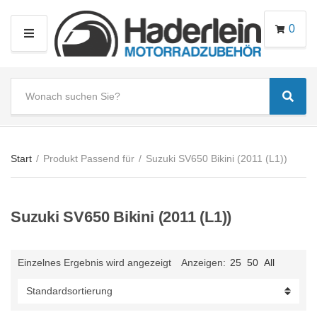
0
M
E
N
S
U
Sear
e
C
a
a
r
t
c
e
Start
/
Produkt Passend für
/
Suzuki SV650 Bikini (2011 (L1))
h
g
t
o
e
r
Suzuki SV650 Bikini (2011 (L1))
x
y
t
n
a
Einzelnes Ergebnis wird angezeigt
Anzeigen:
25
50
All
m
e