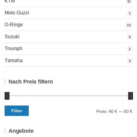
KTM
11
Moto Guzzi
1
O-Ringe
13
Suzuki
5
Triumph
2
Yamaha
3
Nach Preis filtern
Min.
Max.
Filter
Preis:
40 €
—
50 €
Preis
Preis
Angebote