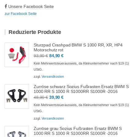
Unsere Facebook Seite
zur Facebook Seite
Reduzierte Produkte
Sturzpad Crashpad BMW S 1000 RR, XR, HP4
Motorschutz rot
Ursprünglicher
Aktueller
93,90
€
84,90
€
Preis
Preis
Kein Mehrwertsteuerausweis, da Kleinunternehmer nach §19 (1)
war:
ist:
UStG.
93,90 €
84,90 €.
zzgl.
Versandkosten
Zurröse schwarz Sozius Fußrasten Ersatz BWM S
1000 RR S 1000 R S1000RR S1000R -2016
Ursprünglicher
Aktueller
48,90
€
39,90
€
Preis
Preis
Kein Mehrwertsteuerausweis, da Kleinunternehmer nach §19 (1)
war:
ist:
UStG.
48,90 €
39,90 €.
zzgl.
Versandkosten
Zurröse grau Sozius Fußrasten Ersatz BWM S
1000 RR S 1000 R S1000RR S1000R -2016