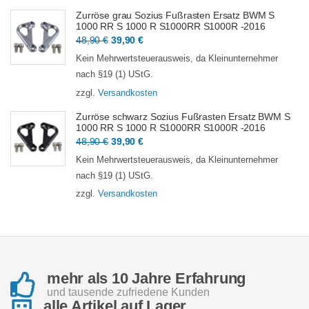
Zurröse grau Sozius Fußrasten Ersatz BWM S
1000 RR S 1000 R S1000RR S1000R -2016
Ursprünglicher
Aktueller
48,90
€
39,90
€
Preis
Preis
Kein Mehrwertsteuerausweis, da Kleinunternehmer
war:
ist:
nach §19 (1) UStG.
48,90 €
39,90 €.
zzgl.
Versandkosten
Zurröse schwarz Sozius Fußrasten Ersatz BWM S
1000 RR S 1000 R S1000RR S1000R -2016
Ursprünglicher
Aktueller
48,90
€
39,90
€
Preis
Preis
Kein Mehrwertsteuerausweis, da Kleinunternehmer
war:
ist:
nach §19 (1) UStG.
48,90 €
39,90 €.
zzgl.
Versandkosten
mehr als 10 Jahre Erfahrung
und tausende zufriedene Kunden
alle Artikel auf Lager