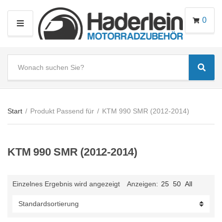
0
M
E
N
S
U
Sear
e
C
a
a
r
t
c
e
Start
/
Produkt Passend für
/
KTM 990 SMR (2012-2014)
h
g
t
o
e
r
KTM 990 SMR (2012-2014)
x
y
t
n
a
Einzelnes Ergebnis wird angezeigt
Anzeigen:
25
50
All
m
e