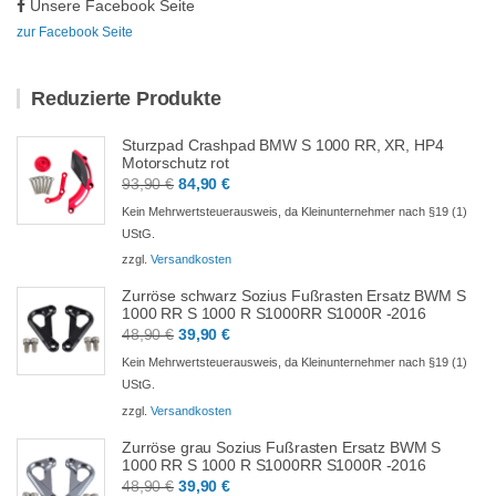
Unsere Facebook Seite
zur Facebook Seite
Reduzierte Produkte
Sturzpad Crashpad BMW S 1000 RR, XR, HP4
Motorschutz rot
Ursprünglicher
Aktueller
93,90
€
84,90
€
Preis
Preis
Kein Mehrwertsteuerausweis, da Kleinunternehmer nach §19 (1)
war:
ist:
UStG.
93,90 €
84,90 €.
zzgl.
Versandkosten
Zurröse schwarz Sozius Fußrasten Ersatz BWM S
1000 RR S 1000 R S1000RR S1000R -2016
Ursprünglicher
Aktueller
48,90
€
39,90
€
Preis
Preis
Kein Mehrwertsteuerausweis, da Kleinunternehmer nach §19 (1)
war:
ist:
UStG.
48,90 €
39,90 €.
zzgl.
Versandkosten
Zurröse grau Sozius Fußrasten Ersatz BWM S
1000 RR S 1000 R S1000RR S1000R -2016
Ursprünglicher
Aktueller
48,90
€
39,90
€