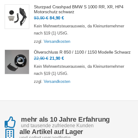
Sturzpad Crashpad BMW S 1000 RR, XR, HP4
Motorschutz schwarz
Ursprünglicher
Aktueller
93,90
€
84,90
€
Preis
Preis
Kein Mehrwertsteuerausweis, da Kleinunternehmer
war:
ist:
nach §19 (1) UStG.
93,90 €
84,90 €.
zzgl.
Versandkosten
Ölverschluss R 850 / 1100 / 1150 Modelle Schwarz
Ursprünglicher
Aktueller
22,90
€
21,90
€
Preis
Preis
Kein Mehrwertsteuerausweis, da Kleinunternehmer
war:
ist:
nach §19 (1) UStG.
22,90 €
21,90 €.
zzgl.
Versandkosten
mehr als 10 Jahre Erfahrung
und tausende zufriedene Kunden
alle Artikel auf Lager
und sofort versandfertig