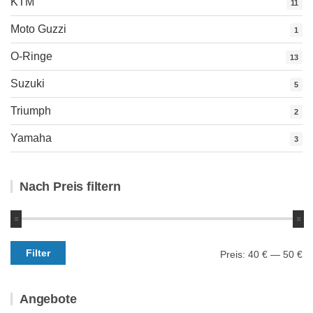
KTM
11
Moto Guzzi
1
O-Ringe
13
Suzuki
5
Triumph
2
Yamaha
3
Nach Preis filtern
Min.
Max.
Filter
Preis:
40 €
—
50 €
Preis
Preis
Angebote