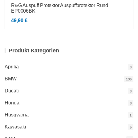
R&G Auspuff Protektor Auspuffprotektor Rund
EP0006BK
49,90
€
Produkt Kategorien
Aprilia
3
BMW
136
Ducati
3
Honda
8
Husqvarna
1
Kawasaki
5