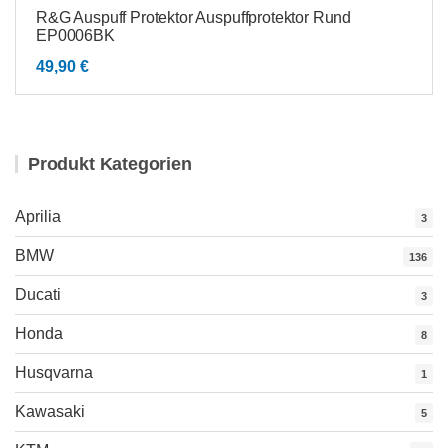
R&G Auspuff Protektor Auspuffprotektor Rund
EP0006BK
49,90
€
Produkt Kategorien
Aprilia
3
BMW
136
Ducati
3
Honda
8
Husqvarna
1
Kawasaki
5