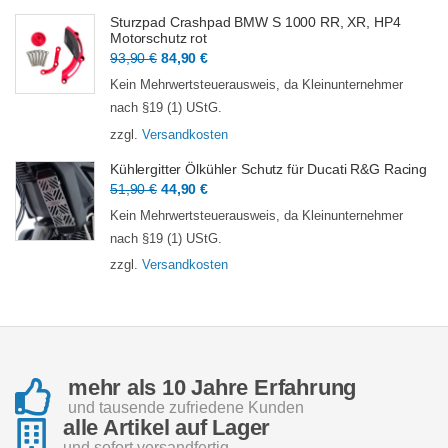
Sturzpad Crashpad BMW S 1000 RR, XR, HP4
Motorschutz rot
Ursprünglicher
Aktueller
93,90
€
84,90
€
Preis
Preis
Kein Mehrwertsteuerausweis, da Kleinunternehmer
war:
ist:
nach §19 (1) UStG.
93,90 €
84,90 €.
zzgl.
Versandkosten
Kühlergitter Ölkühler Schutz für Ducati R&G Racing
Ursprünglicher
Aktueller
51,90
€
44,90
€
Preis
Preis
Kein Mehrwertsteuerausweis, da Kleinunternehmer
war:
ist:
nach §19 (1) UStG.
51,90 €
44,90 €.
zzgl.
Versandkosten
mehr als 10 Jahre Erfahrung
und tausende zufriedene Kunden
alle Artikel auf Lager
und sofort versandfertig