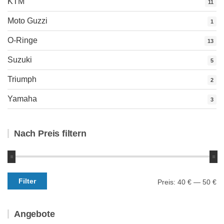
KTM
11
Moto Guzzi
1
O-Ringe
13
Suzuki
5
Triumph
2
Yamaha
3
Nach Preis filtern
Min.
Max.
Filter
Preis:
40 €
—
50 €
Preis
Preis
Angebote