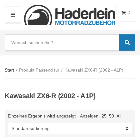
0
M
E
N
S
U
Sear
e
C
a
a
r
t
c
e
Start
/
Produkt Passend für
/
Kawasaki ZX6-R (2002 - A1P)
h
g
t
o
e
r
Kawasaki ZX6-R (2002 - A1P)
x
y
t
n
a
Einzelnes Ergebnis wird angezeigt
Anzeigen:
25
50
All
m
e