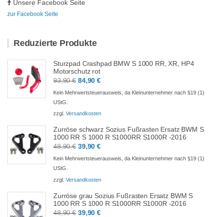
Unsere Facebook Seite
zur Facebook Seite
Reduzierte Produkte
Sturzpad Crashpad BMW S 1000 RR, XR, HP4
Motorschutz rot
Ursprünglicher
Aktueller
93,90
€
84,90
€
Preis
Preis
Kein Mehrwertsteuerausweis, da Kleinunternehmer nach §19 (1)
war:
ist:
UStG.
93,90 €
84,90 €.
zzgl.
Versandkosten
Zurröse schwarz Sozius Fußrasten Ersatz BWM S
1000 RR S 1000 R S1000RR S1000R -2016
Ursprünglicher
Aktueller
48,90
€
39,90
€
Preis
Preis
Kein Mehrwertsteuerausweis, da Kleinunternehmer nach §19 (1)
war:
ist:
UStG.
48,90 €
39,90 €.
zzgl.
Versandkosten
Zurröse grau Sozius Fußrasten Ersatz BWM S
1000 RR S 1000 R S1000RR S1000R -2016
Ursprünglicher
Aktueller
48,90
€
39,90
€