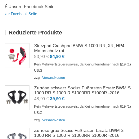
Unsere Facebook Seite
zur Facebook Seite
Reduzierte Produkte
Sturzpad Crashpad BMW S 1000 RR, XR, HP4
Motorschutz rot
Ursprünglicher
Aktueller
93,90
€
84,90
€
Preis
Preis
Kein Mehrwertsteuerausweis, da Kleinunternehmer nach §19 (1)
war:
ist:
UStG.
93,90 €
84,90 €.
zzgl.
Versandkosten
Zurröse schwarz Sozius Fußrasten Ersatz BWM S
1000 RR S 1000 R S1000RR S1000R -2016
Ursprünglicher
Aktueller
48,90
€
39,90
€
Preis
Preis
Kein Mehrwertsteuerausweis, da Kleinunternehmer nach §19 (1)
war:
ist:
UStG.
48,90 €
39,90 €.
zzgl.
Versandkosten
Zurröse grau Sozius Fußrasten Ersatz BWM S
1000 RR S 1000 R S1000RR S1000R -2016