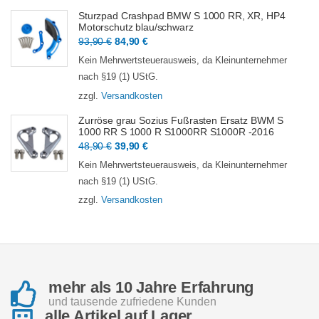
Sturzpad Crashpad BMW S 1000 RR, XR, HP4
Motorschutz blau/schwarz
Ursprünglicher
Aktueller
93,90
€
84,90
€
Preis
Preis
Kein Mehrwertsteuerausweis, da Kleinunternehmer
war:
ist:
nach §19 (1) UStG.
93,90 €
84,90 €.
zzgl.
Versandkosten
Zurröse grau Sozius Fußrasten Ersatz BWM S
1000 RR S 1000 R S1000RR S1000R -2016
Ursprünglicher
Aktueller
48,90
€
39,90
€
Preis
Preis
Kein Mehrwertsteuerausweis, da Kleinunternehmer
war:
ist:
nach §19 (1) UStG.
48,90 €
39,90 €.
zzgl.
Versandkosten
mehr als 10 Jahre Erfahrung
und tausende zufriedene Kunden
alle Artikel auf Lager