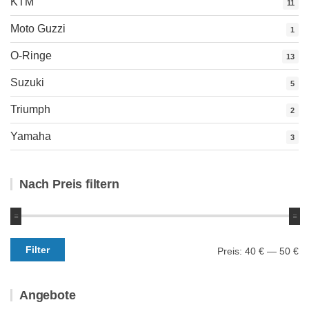
KTM
11
Moto Guzzi
1
O-Ringe
13
Suzuki
5
Triumph
2
Yamaha
3
Nach Preis filtern
Min.
Max.
Filter
Preis:
40 €
—
50 €
Preis
Preis
Angebote