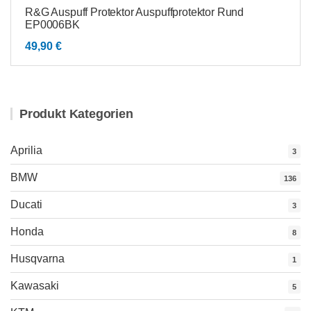
R&G Auspuff Protektor Auspuffprotektor Rund
EP0006BK
49,90
€
Produkt Kategorien
Aprilia
3
BMW
136
Ducati
3
Honda
8
Husqvarna
1
Kawasaki
5