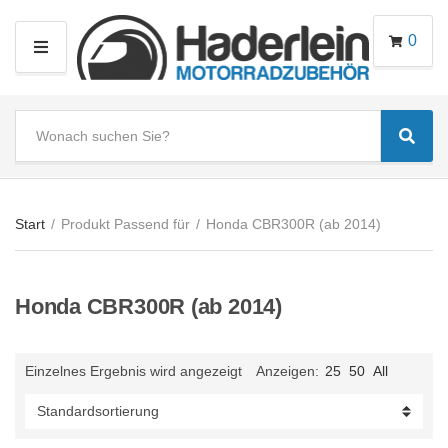
0
M
E
N
S
U
Sear
e
C
a
a
r
t
c
e
Start
/
Produkt Passend für
/
Honda CBR300R (ab 2014)
h
g
t
o
e
r
Honda CBR300R (ab 2014)
x
y
t
n
a
Einzelnes Ergebnis wird angezeigt
Anzeigen:
25
50
All
m
e