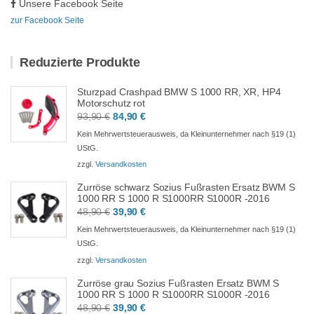
Unsere Facebook Seite
zur Facebook Seite
Reduzierte Produkte
Sturzpad Crashpad BMW S 1000 RR, XR, HP4
Motorschutz rot
Ursprünglicher
Aktueller
93,90
€
84,90
€
Preis
Preis
Kein Mehrwertsteuerausweis, da Kleinunternehmer nach §19 (1)
war:
ist:
UStG.
93,90 €
84,90 €.
zzgl.
Versandkosten
Zurröse schwarz Sozius Fußrasten Ersatz BWM S
1000 RR S 1000 R S1000RR S1000R -2016
Ursprünglicher
Aktueller
48,90
€
39,90
€
Preis
Preis
Kein Mehrwertsteuerausweis, da Kleinunternehmer nach §19 (1)
war:
ist:
UStG.
48,90 €
39,90 €.
zzgl.
Versandkosten
Zurröse grau Sozius Fußrasten Ersatz BWM S
1000 RR S 1000 R S1000RR S1000R -2016
Ursprünglicher
Aktueller
48,90
€
39,90
€