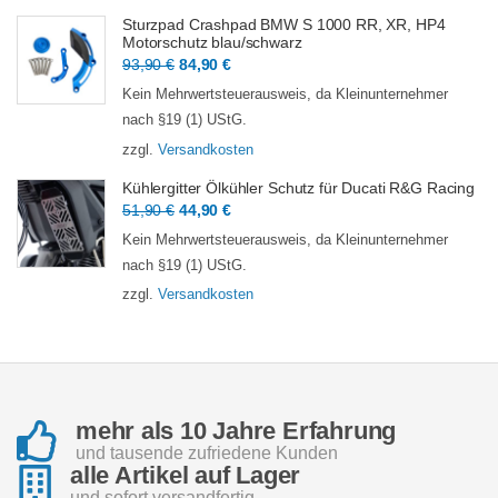
Sturzpad Crashpad BMW S 1000 RR, XR, HP4
Motorschutz blau/schwarz
Ursprünglicher
Aktueller
93,90
€
84,90
€
Preis
Preis
Kein Mehrwertsteuerausweis, da Kleinunternehmer
war:
ist:
nach §19 (1) UStG.
93,90 €
84,90 €.
zzgl.
Versandkosten
Kühlergitter Ölkühler Schutz für Ducati R&G Racing
Ursprünglicher
Aktueller
51,90
€
44,90
€
Preis
Preis
Kein Mehrwertsteuerausweis, da Kleinunternehmer
war:
ist:
nach §19 (1) UStG.
51,90 €
44,90 €.
zzgl.
Versandkosten
mehr als 10 Jahre Erfahrung
und tausende zufriedene Kunden
alle Artikel auf Lager
und sofort versandfertig