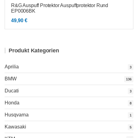
R&G Auspuff Protektor Auspuffprotektor Rund
EP0006BK
49,90
€
Produkt Kategorien
Aprilia
3
BMW
136
Ducati
3
Honda
8
Husqvarna
1
Kawasaki
5