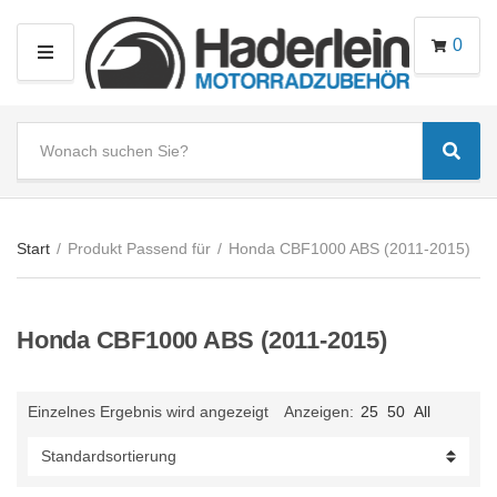
0
M
E
N
S
U
Sear
e
C
a
a
r
t
c
e
Start
/
Produkt Passend für
/
Honda CBF1000 ABS (2011-2015)
h
g
t
o
e
r
Honda CBF1000 ABS (2011-2015)
x
y
t
n
a
Einzelnes Ergebnis wird angezeigt
Anzeigen:
25
50
All
m
e