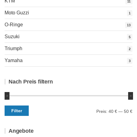
KTM
11
Moto Guzzi
1
O-Ringe
13
Suzuki
5
Triumph
2
Yamaha
3
Nach Preis filtern
Min.
Max.
Filter
Preis:
40 €
—
50 €
Preis
Preis
Angebote