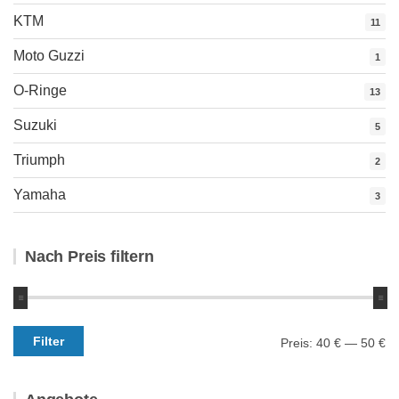
KTM
11
Moto Guzzi
1
O-Ringe
13
Suzuki
5
Triumph
2
Yamaha
3
Nach Preis filtern
Min.
Max.
Filter
Preis:
40 €
—
50 €
Preis
Preis