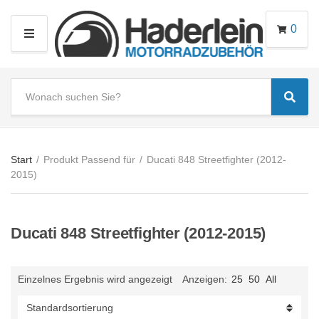
0
M
E
N
S
U
Sear
e
C
a
a
r
t
c
e
Start
/
Produkt Passend für
/
Ducati 848 Streetfighter (2012-
h
g
2015)
t
o
e
r
x
y
Ducati 848 Streetfighter (2012-2015)
t
n
a
m
Einzelnes Ergebnis wird angezeigt
Anzeigen:
25
50
All
e