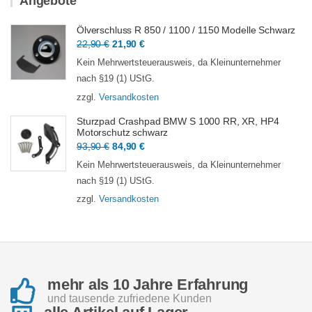
Angebote
Ölverschluss R 850 / 1100 / 1150 Modelle Schwarz
Ursprünglicher
Aktueller
22,90
€
21,90
€
Preis
Preis
Kein Mehrwertsteuerausweis, da Kleinunternehmer
war:
ist:
nach §19 (1) UStG.
22,90 €
21,90 €.
zzgl.
Versandkosten
Sturzpad Crashpad BMW S 1000 RR, XR, HP4
Motorschutz schwarz
Ursprünglicher
Aktueller
93,90
€
84,90
€
Preis
Preis
Kein Mehrwertsteuerausweis, da Kleinunternehmer
war:
ist:
nach §19 (1) UStG.
93,90 €
84,90 €.
zzgl.
Versandkosten
mehr als 10 Jahre Erfahrung
und tausende zufriedene Kunden