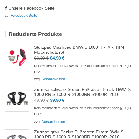
Unsere Facebook Seite
zur Facebook Seite
Reduzierte Produkte
Sturzpad Crashpad BMW S 1000 RR, XR, HP4
Motorschutz rot
Ursprünglicher
Aktueller
93,90
€
84,90
€
Preis
Preis
Kein Mehrwertsteuerausweis, da Kleinunternehmer nach §19 (1)
war:
ist:
UStG.
93,90 €
84,90 €.
zzgl.
Versandkosten
Zurröse schwarz Sozius Fußrasten Ersatz BWM S
1000 RR S 1000 R S1000RR S1000R -2016
Ursprünglicher
Aktueller
48,90
€
39,90
€
Preis
Preis
Kein Mehrwertsteuerausweis, da Kleinunternehmer nach §19 (1)
war:
ist:
UStG.
48,90 €
39,90 €.
zzgl.
Versandkosten
Zurröse grau Sozius Fußrasten Ersatz BWM S
1000 RR S 1000 R S1000RR S1000R -2016