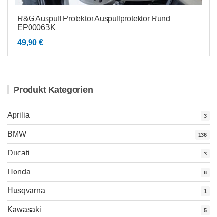
R&G Auspuff Protektor Auspuffprotektor Rund
EP0006BK
49,90
€
Produkt Kategorien
Aprilia
3
BMW
136
Ducati
3
Honda
8
Husqvarna
1
Kawasaki
5