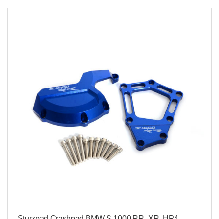
Sturzpad Crashpad BMW S 1000 RR, XR, HP4