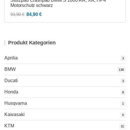
Sturzpad Crashpad BMW S 1000 RR, XR, HP4
Motorschutz schwarz
Ursprünglicher
Aktueller
93,90
€
84,90
€
Preis
Preis
war:
ist:
93,90 €
84,90 €.
Produkt Kategorien
Aprilia
3
BMW
136
Ducati
3
Honda
8
Husqvarna
1
Kawasaki
5
KTM
11