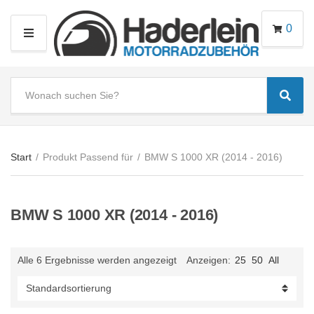
0
M
E
N
S
U
Sear
e
C
a
a
r
t
c
e
Start
/
Produkt Passend für
/
BMW S 1000 XR (2014 - 2016)
h
g
t
o
e
r
BMW S 1000 XR (2014 - 2016)
x
y
t
n
a
Alle 6 Ergebnisse werden angezeigt
Anzeigen:
25
50
All
m
e