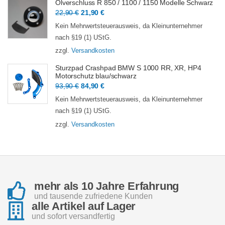
Ölverschluss R 850 / 1100 / 1150 Modelle Schwarz
Ursprünglicher
Aktueller
22,90
€
21,90
€
Preis
Preis
Kein Mehrwertsteuerausweis, da Kleinunternehmer
war:
ist:
nach §19 (1) UStG.
22,90 €
21,90 €.
zzgl.
Versandkosten
Sturzpad Crashpad BMW S 1000 RR, XR, HP4
Motorschutz blau/schwarz
Ursprünglicher
Aktueller
93,90
€
84,90
€
Preis
Preis
Kein Mehrwertsteuerausweis, da Kleinunternehmer
war:
ist:
nach §19 (1) UStG.
93,90 €
84,90 €.
zzgl.
Versandkosten
mehr als 10 Jahre Erfahrung
und tausende zufriedene Kunden
alle Artikel auf Lager
und sofort versandfertig