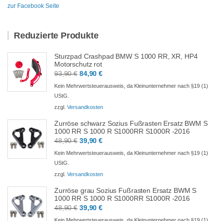
zur Facebook Seite
Reduzierte Produkte
Sturzpad Crashpad BMW S 1000 RR, XR, HP4
Motorschutz rot
Ursprünglicher
Aktueller
93,90
€
84,90
€
Preis
Preis
Kein Mehrwertsteuerausweis, da Kleinunternehmer nach §19 (1)
war:
ist:
UStG.
93,90 €
84,90 €.
zzgl.
Versandkosten
Zurröse schwarz Sozius Fußrasten Ersatz BWM S
1000 RR S 1000 R S1000RR S1000R -2016
Ursprünglicher
Aktueller
48,90
€
39,90
€
Preis
Preis
Kein Mehrwertsteuerausweis, da Kleinunternehmer nach §19 (1)
war:
ist:
UStG.
48,90 €
39,90 €.
zzgl.
Versandkosten
Zurröse grau Sozius Fußrasten Ersatz BWM S
1000 RR S 1000 R S1000RR S1000R -2016
Ursprünglicher
Aktueller
48,90
€
39,90
€
Preis
Preis
Kein Mehrwertsteuerausweis, da Kleinunternehmer nach §19 (1)