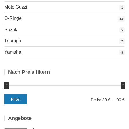
Moto Guzzi
1
O-Ringe
13
Suzuki
5
Triumph
2
Yamaha
3
Nach Preis filtern
Min.
Max.
Filter
Preis:
30 €
—
90 €
Preis
Preis
Angebote