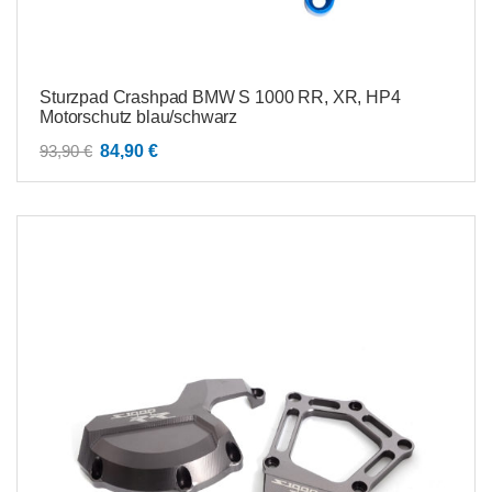
Sturzpad Crashpad BMW S 1000 RR, XR, HP4
Motorschutz blau/schwarz
Ursprünglicher
Aktueller
93,90
€
84,90
€
Preis
Preis
war:
ist:
93,90 €
84,90 €.