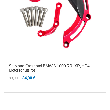
Sturzpad Crashpad BMW S 1000 RR, XR, HP4
Motorschutz rot
Ursprünglicher
Aktueller
93,90
€
84,90
€
Preis
Preis
war:
ist:
93,90 €
84,90 €.