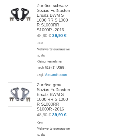
Zurröse schwarz
Sozius Fußrasten
Ersatz BWM S
1000 RR S 1000
R S1000RR
S1000R -2016
Ursprünglicher
Aktueller
48,90
€
39,90
€
Preis
Preis
Kein
war:
ist:
Mehrwertsteuerauswe
is, da
48,90 €
39,90 €.
Kleinunternehmer
nach §19 (1) UStG.
zzgl.
Versandkosten
Zurröse grau
Sozius Fußrasten
Ersatz BWM S
1000 RR S 1000
R S1000RR
S1000R -2016
Ursprünglicher
Aktueller
48,90
€
39,90
€
Preis
Preis
Kein
war:
ist:
Mehrwertsteuerauswe
is, da
48,90 €
39,90 €.