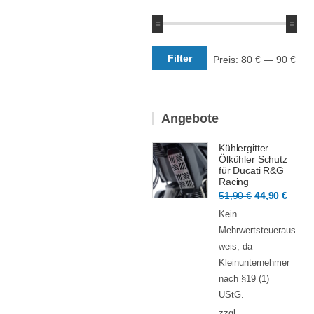
Min.
Max.
Filter
Preis:
80 €
—
90 €
Preis
Preis
Angebote
Kühlergitter
Ölkühler Schutz
für Ducati R&G
Racing
Ursprünglic
Aktue
51,90
€
44,90
€
Preis
Preis
Kein
war:
ist:
Mehrwertsteueraus
51,90 €
44,90
weis, da
Kleinunternehmer
nach §19 (1)
UStG.
zzgl.