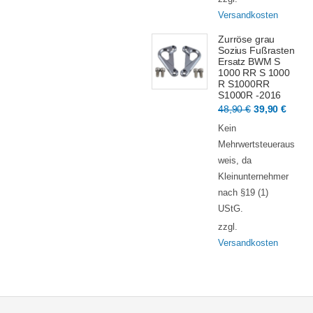
Versandkosten
Zurröse grau
Sozius Fußrasten
Ersatz BWM S
1000 RR S 1000
R S1000RR
S1000R -2016
Ursprünglic
Aktue
48,90
€
39,90
€
Preis
Preis
Kein
war:
ist:
Mehrwertsteueraus
48,90 €
39,90
weis, da
Kleinunternehmer
nach §19 (1)
UStG.
zzgl.
Versandkosten