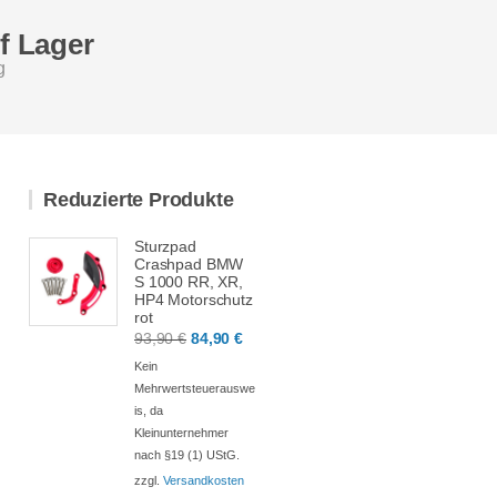
uf Lager
g
Reduzierte Produkte
Sturzpad
Crashpad BMW
S 1000 RR, XR,
HP4 Motorschutz
rot
Ursprünglicher
Aktueller
93,90
€
84,90
€
Preis
Preis
Kein
war:
ist:
Mehrwertsteuerauswe
is, da
93,90 €
84,90 €.
Kleinunternehmer
nach §19 (1) UStG.
zzgl.
Versandkosten