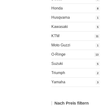
Honda
8
Husqvarna
1
Kawasaki
5
KTM
11
Moto Guzzi
1
O-Ringe
13
Suzuki
5
Triumph
2
Yamaha
3
Nach Preis filtern