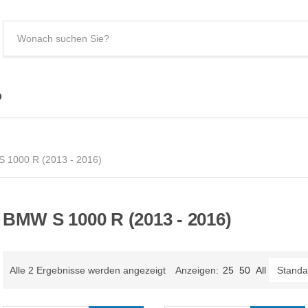
S
e
C
a
a
r
t
c
e
p
h
g
t
o
e
r
 1000 R (2013 - 2016)
x
y
t
n
a
m
BMW S 1000 R (2013 - 2016)
e
Alle 2 Ergebnisse werden angezeigt
Anzeigen:
25
50
All