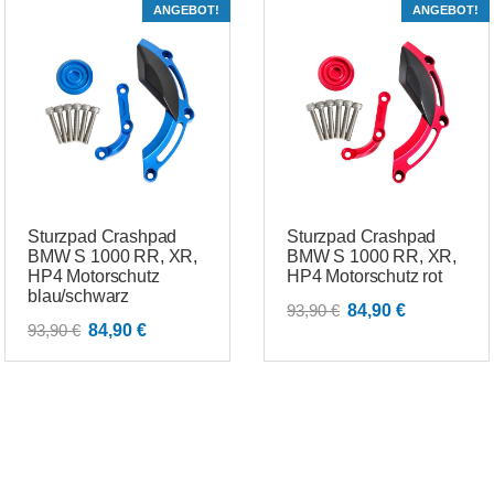
ANGEBOT!
ANGEBOT!
Sturzpad Crashpad
Sturzpad Crashpad
BMW S 1000 RR, XR,
BMW S 1000 RR, XR,
HP4 Motorschutz
HP4 Motorschutz rot
blau/schwarz
Ursprünglicher
Aktueller
93,90
€
84,90
€
Ursprünglicher
Aktueller
93,90
€
84,90
€
Preis
Preis
Preis
Preis
war:
ist:
war:
ist:
93,90 €
84,90 €.
93,90 €
84,90 €.