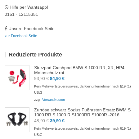
Hilfe per Wahtsapp!
0151 - 12115351
Unsere Facebook Seite
zur Facebook Seite
Reduzierte Produkte
Sturzpad Crashpad BMW S 1000 RR, XR, HP4
Motorschutz rot
Ursprünglicher
Aktueller
93,90
€
84,90
€
Preis
Preis
Kein Mehrwertsteuerausweis, da Kleinunternehmer nach §19 (1)
war:
ist:
UStG.
93,90 €
84,90 €.
zzgl.
Versandkosten
Zurröse schwarz Sozius Fußrasten Ersatz BWM S
1000 RR S 1000 R S1000RR S1000R -2016
Ursprünglicher
Aktueller
48,90
€
39,90
€
Preis
Preis
Kein Mehrwertsteuerausweis, da Kleinunternehmer nach §19 (1)
war:
ist:
UStG.