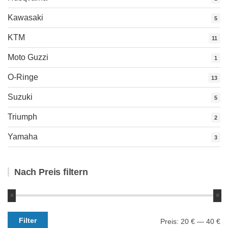
Kawasaki
5
KTM
11
Moto Guzzi
1
O-Ringe
13
Suzuki
5
Triumph
2
Yamaha
3
Nach Preis filtern
Min.
Max.
Filter
Preis:
20 €
—
40 €