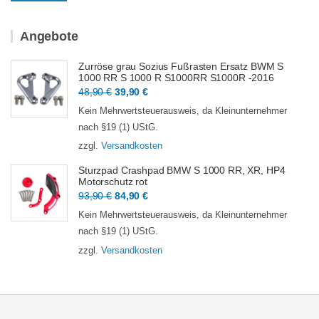
Preis
Preis
Angebote
Zurröse grau Sozius Fußrasten Ersatz BWM S
1000 RR S 1000 R S1000RR S1000R -2016
Ursprünglicher
Aktueller
48,90
€
39,90
€
Preis
Preis
Kein Mehrwertsteuerausweis, da Kleinunternehmer
war:
ist:
nach §19 (1) UStG.
48,90 €
39,90 €.
zzgl.
Versandkosten
Sturzpad Crashpad BMW S 1000 RR, XR, HP4
Motorschutz rot
Ursprünglicher
Aktueller
93,90
€
84,90
€
Preis
Preis
Kein Mehrwertsteuerausweis, da Kleinunternehmer
war:
ist:
nach §19 (1) UStG.
93,90 €
84,90 €.
zzgl.
Versandkosten