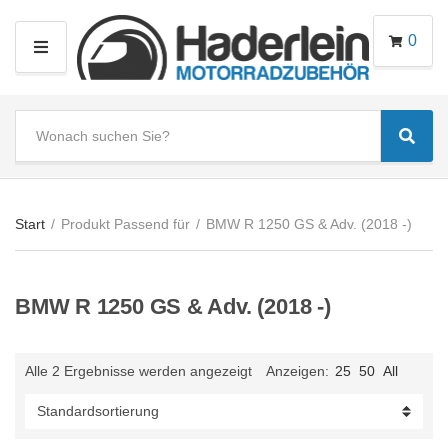
0
M
E
N
S
U
Sear
e
C
a
a
r
t
c
e
Start
/
Produkt Passend für
/
BMW R 1250 GS & Adv. (2018 -)
h
g
t
o
e
r
BMW R 1250 GS & Adv. (2018 -)
x
y
t
n
a
Alle 2 Ergebnisse werden angezeigt
Anzeigen:
25
50
All
m
e