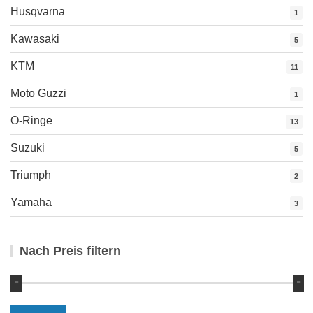
Husqvarna
1
Kawasaki
5
KTM
11
Moto Guzzi
1
O-Ringe
13
Suzuki
5
Triumph
2
Yamaha
3
Nach Preis filtern
Min.
Max.