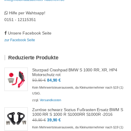
Hilfe per Wahtsapp!
0151 - 12115351
Unsere Facebook Seite
zur Facebook Seite
Reduzierte Produkte
Sturzpad Crashpad BMW S 1000 RR, XR, HP4
Motorschutz rot
Ursprünglicher
Aktueller
93,90
€
84,90
€
Preis
Preis
Kein Mehrwertsteuerausweis, da Kleinunternehmer nach §19 (1)
war:
ist:
UStG.
93,90 €
84,90 €.
zzgl.
Versandkosten
Zurröse schwarz Sozius Fußrasten Ersatz BWM S
1000 RR S 1000 R S1000RR S1000R -2016
Ursprünglicher
Aktueller
48,90
€
39,90
€
Preis
Preis
Kein Mehrwertsteuerausweis, da Kleinunternehmer nach §19 (1)