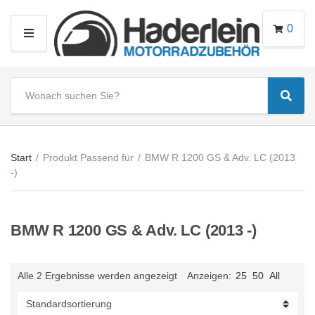
0
M
E
N
S
U
Sear
e
C
a
a
r
t
c
e
Start
/
Produkt Passend für
/
BMW R 1200 GS & Adv. LC (2013
h
g
-)
t
o
e
r
x
y
BMW R 1200 GS & Adv. LC (2013 -)
t
n
a
m
Alle 2 Ergebnisse werden angezeigt
Anzeigen:
25
50
All
e