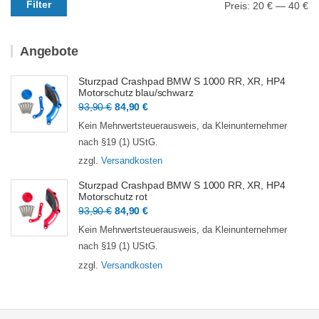
Filter
Preis:
20 €
—
40 €
Preis
Preis
Angebote
Sturzpad Crashpad BMW S 1000 RR, XR, HP4
Motorschutz blau/schwarz
Ursprünglicher
Aktueller
93,90
€
84,90
€
Preis
Preis
Kein Mehrwertsteuerausweis, da Kleinunternehmer
war:
ist:
nach §19 (1) UStG.
93,90 €
84,90 €.
zzgl.
Versandkosten
Sturzpad Crashpad BMW S 1000 RR, XR, HP4
Motorschutz rot
Ursprünglicher
Aktueller
93,90
€
84,90
€
Preis
Preis
Kein Mehrwertsteuerausweis, da Kleinunternehmer
war:
ist:
nach §19 (1) UStG.
93,90 €
84,90 €.
zzgl.
Versandkosten