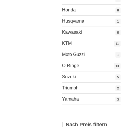
Honda
8
Husqvarna
1
Kawasaki
5
KTM
11
Moto Guzzi
1
O-Ringe
13
Suzuki
5
Triumph
2
Yamaha
3
Nach Preis filtern