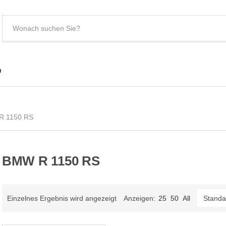
S
e
C
a
a
r
t
c
e
p
h
g
t
o
e
r
R 1150 RS
x
y
t
n
a
m
BMW R 1150 RS
e
Einzelnes Ergebnis wird angezeigt
Anzeigen:
25
50
All