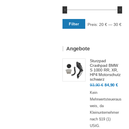
Min.
Max.
Filter
Preis:
20 €
—
30 €
Preis
Preis
Angebote
Sturzpad
Crashpad BMW
S 1000 RR, XR,
HP4 Motorschutz
schwarz
Ursprünglic
Aktue
93,90
€
84,90
€
Preis
Preis
Kein
war:
ist:
Mehrwertsteueraus
93,90 €
84,90
weis, da
Kleinunternehmer
nach §19 (1)
UStG.