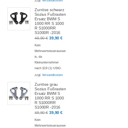
zzgl.
Versandkosten
Zurröse schwarz
Sozius Fußrasten
Ersatz BWM S
1000 RR S 1000
R S1000RR
S1000R -2016
Ursprünglicher
Aktueller
48,90
€
39,90
€
Preis
Preis
Kein
war:
ist:
Mehrwertsteuerauswe
is, da
48,90 €
39,90 €.
Kleinunternehmer
nach §19 (1) UStG.
zzgl.
Versandkosten
Zurröse grau
Sozius Fußrasten
Ersatz BWM S
1000 RR S 1000
R S1000RR
S1000R -2016
Ursprünglicher
Aktueller
48,90
€
39,90
€
Preis
Preis
Kein
war:
ist:
Mehrwertsteuerauswe