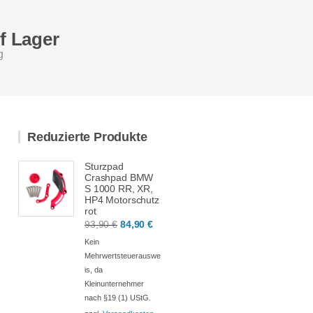
uf Lager
g
Reduzierte Produkte
Sturzpad
Crashpad BMW
S 1000 RR, XR,
HP4 Motorschutz
rot
Ursprünglicher
Aktueller
93,90
€
84,90
€
Preis
Preis
Kein
war:
ist:
Mehrwertsteuerauswe
is, da
93,90 €
84,90 €.
Kleinunternehmer
nach §19 (1) UStG.