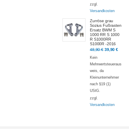
zzgl.
Versandkosten
Zurröse grau
Sozius Fußrasten
Ersatz BWM S
1000 RR S 1000
R S1000RR
S1000R -2016
Ursprünglic
Aktue
48,90
€
39,90
€
Preis
Preis
Kein
war:
ist:
Mehrwertsteueraus
48,90 €
39,90
weis, da
Kleinunternehmer
nach §19 (1)
UStG.
zzgl.
Versandkosten