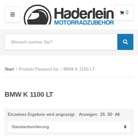
0
M
E
N
S
U
Sear
e
C
a
a
r
t
c
e
Start
/
Produkt Passend für
/
BMW K 1100 LT
h
g
t
o
e
r
BMW K 1100 LT
x
y
t
n
a
Einzelnes Ergebnis wird angezeigt
Anzeigen:
25
50
All
m
e