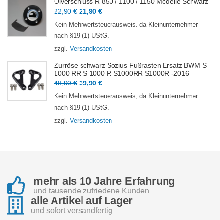
Ölverschluss R 850 / 1100 / 1150 Modelle Schwarz
Ursprünglicher
Aktueller
22,90
€
21,90
€
Preis
Preis
Kein Mehrwertsteuerausweis, da Kleinunternehmer
war:
ist:
nach §19 (1) UStG.
22,90 €
21,90 €.
zzgl.
Versandkosten
Zurröse schwarz Sozius Fußrasten Ersatz BWM S
1000 RR S 1000 R S1000RR S1000R -2016
Ursprünglicher
Aktueller
48,90
€
39,90
€
Preis
Preis
Kein Mehrwertsteuerausweis, da Kleinunternehmer
war:
ist:
nach §19 (1) UStG.
48,90 €
39,90 €.
zzgl.
Versandkosten
mehr als 10 Jahre Erfahrung
und tausende zufriedene Kunden
alle Artikel auf Lager
und sofort versandfertig