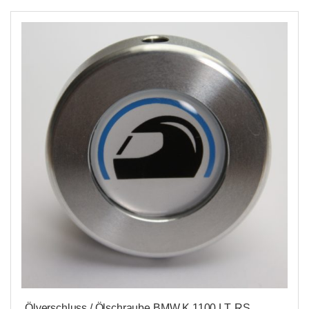
Ölverschluss / Ölschraube BMW K 1100 LT, RS,