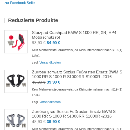
zur Facebook Seite
Reduzierte Produkte
Sturzpad Crashpad BMW S 1000 RR, XR, HP4
Motorschutz rot
Ursprünglicher
Aktueller
93,90
€
84,90
€
Preis
Preis
Kein Mehrwertsteuerausweis, da Kleinunternehmer nach §19 (1)
war:
ist:
UStG.
93,90 €
84,90 €.
zzgl.
Versandkosten
Zurröse schwarz Sozius Fußrasten Ersatz BWM S
1000 RR S 1000 R S1000RR S1000R -2016
Ursprünglicher
Aktueller
48,90
€
39,90
€
Preis
Preis
Kein Mehrwertsteuerausweis, da Kleinunternehmer nach §19 (1)
war:
ist:
UStG.
48,90 €
39,90 €.
zzgl.
Versandkosten
Zurröse grau Sozius Fußrasten Ersatz BWM S
1000 RR S 1000 R S1000RR S1000R -2016
Ursprünglicher
Aktueller
48,90
€
39,90
€
Preis
Preis
Kein Mehrwertsteuerausweis, da Kleinunternehmer nach §19 (1)