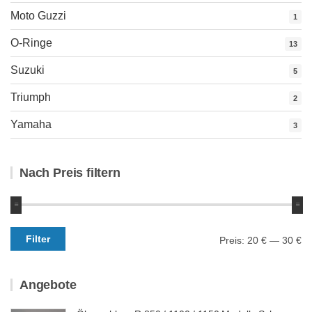
Moto Guzzi
1
O-Ringe
13
Suzuki
5
Triumph
2
Yamaha
3
Nach Preis filtern
Min.
Max.
Filter
Preis:
20 €
—
30 €
Preis
Preis
Angebote