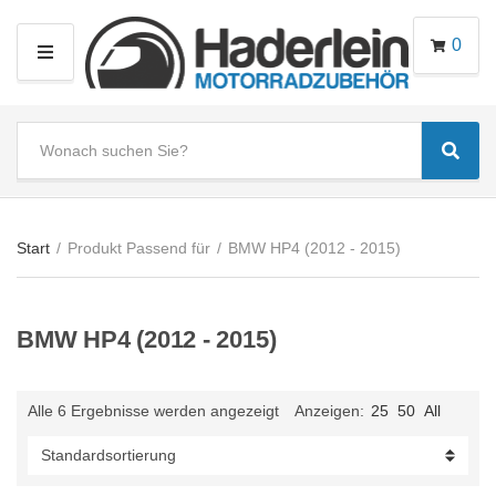
0
M
E
N
S
U
Sear
e
C
a
a
r
t
c
e
Start
/
Produkt Passend für
/
BMW HP4 (2012 - 2015)
h
g
t
o
e
r
BMW HP4 (2012 - 2015)
x
y
t
n
a
Alle 6 Ergebnisse werden angezeigt
Anzeigen:
25
50
All
m
e