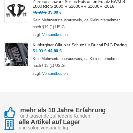
Zurröse schwarz Sozius Fußrasten Ersatz BWM S
1000 RR S 1000 R S1000RR S1000R -2016
Ursprünglicher
Aktueller
48,90
€
39,90
€
Preis
Preis
Kein Mehrwertsteuerausweis, da Kleinunternehmer
war:
ist:
nach §19 (1) UStG.
48,90 €
39,90 €.
zzgl.
Versandkosten
Kühlergitter Ölkühler Schutz für Ducati R&G Racing
Ursprünglicher
Aktueller
51,90
€
44,90
€
Preis
Preis
Kein Mehrwertsteuerausweis, da Kleinunternehmer
war:
ist:
nach §19 (1) UStG.
51,90 €
44,90 €.
zzgl.
Versandkosten
mehr als 10 Jahre Erfahrung
und tausende zufriedene Kunden
alle Artikel auf Lager
und sofort versandfertig