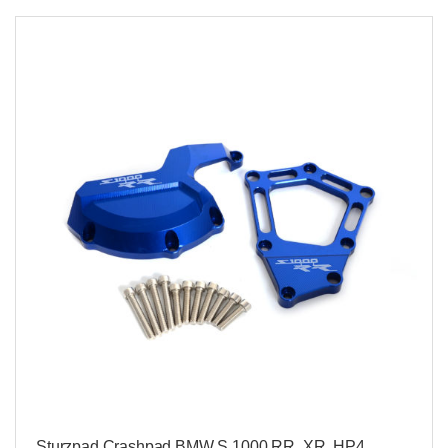
Sturzpad Crashpad BMW S 1000 RR, XR, HP4