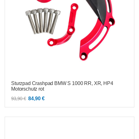
Sturzpad Crashpad BMW S 1000 RR, XR, HP4
Motorschutz rot
Ursprünglicher
Aktueller
93,90
€
84,90
€
Preis
Preis
war:
ist:
93,90 €
84,90 €.