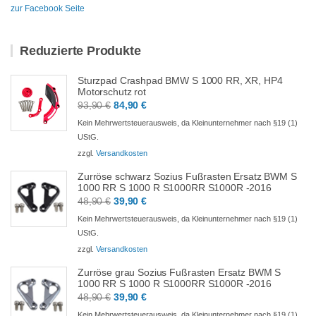
zur Facebook Seite
Reduzierte Produkte
Sturzpad Crashpad BMW S 1000 RR, XR, HP4
Motorschutz rot
Ursprünglicher
Aktueller
93,90
€
84,90
€
Preis
Preis
Kein Mehrwertsteuerausweis, da Kleinunternehmer nach §19 (1)
war:
ist:
UStG.
93,90 €
84,90 €.
zzgl.
Versandkosten
Zurröse schwarz Sozius Fußrasten Ersatz BWM S
1000 RR S 1000 R S1000RR S1000R -2016
Ursprünglicher
Aktueller
48,90
€
39,90
€
Preis
Preis
Kein Mehrwertsteuerausweis, da Kleinunternehmer nach §19 (1)
war:
ist:
UStG.
48,90 €
39,90 €.
zzgl.
Versandkosten
Zurröse grau Sozius Fußrasten Ersatz BWM S
1000 RR S 1000 R S1000RR S1000R -2016
Ursprünglicher
Aktueller
48,90
€
39,90
€
Preis
Preis
Kein Mehrwertsteuerausweis, da Kleinunternehmer nach §19 (1)