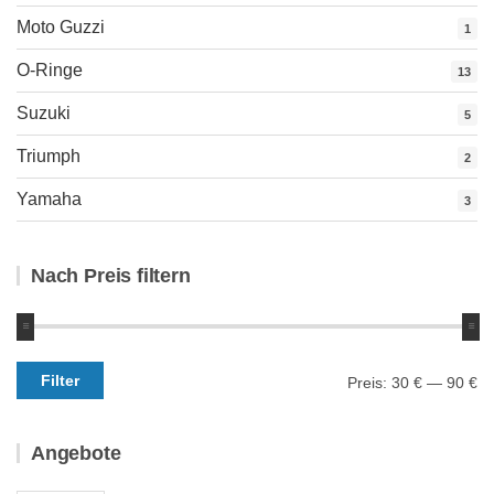
Moto Guzzi
1
O-Ringe
13
Suzuki
5
Triumph
2
Yamaha
3
Nach Preis filtern
Min.
Max.
Filter
Preis:
30 €
—
90 €
Preis
Preis
Angebote