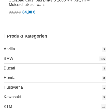
Sturzpad Crashpad BMW S 1000 RR, XR, HP4
Motorschutz schwarz
Ursprünglicher
Aktueller
93,90
€
84,90
€
Preis
Preis
war:
ist:
93,90 €
84,90 €.
Produkt Kategorien
Aprilia
3
BMW
136
Ducati
3
Honda
8
Husqvarna
1
Kawasaki
5
KTM
11