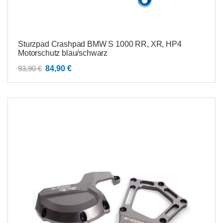
Sturzpad Crashpad BMW S 1000 RR, XR, HP4
Motorschutz blau/schwarz
Ursprünglicher
Aktueller
93,90
€
84,90
€
Preis
Preis
war:
ist:
93,90 €
84,90 €.