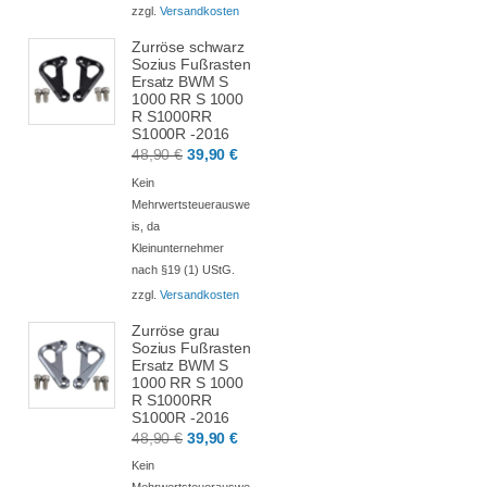
zzgl.
Versandkosten
Zurröse schwarz
Sozius Fußrasten
Ersatz BWM S
1000 RR S 1000
R S1000RR
S1000R -2016
Ursprünglicher
Aktueller
48,90
€
39,90
€
Preis
Preis
Kein
war:
ist:
Mehrwertsteuerauswe
is, da
48,90 €
39,90 €.
Kleinunternehmer
nach §19 (1) UStG.
zzgl.
Versandkosten
Zurröse grau
Sozius Fußrasten
Ersatz BWM S
1000 RR S 1000
R S1000RR
S1000R -2016
Ursprünglicher
Aktueller
48,90
€
39,90
€
Preis
Preis
Kein
war:
ist:
Mehrwertsteuerauswe