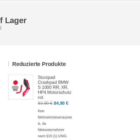
uf Lager
g
Reduzierte Produkte
Sturzpad
Crashpad BMW
S 1000 RR, XR,
HP4 Motorschutz
rot
Ursprünglicher
Aktueller
93,90
€
84,90
€
Preis
Preis
Kein
war:
ist:
Mehrwertsteuerauswe
is, da
93,90 €
84,90 €.
Kleinunternehmer
nach §19 (1) UStG.